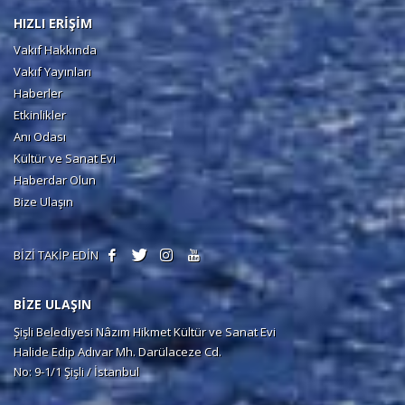
HIZLI ERİŞİM
Vakıf Hakkında
Vakıf Yayınları
Haberler
Etkinlikler
Anı Odası
Kültür ve Sanat Evi
Haberdar Olun
Bize Ulaşın
BİZİ TAKİP EDİN
BİZE ULAŞIN
Şişli Belediyesi Nâzım Hikmet Kültür ve Sanat Evi
Halide Edip Adıvar Mh. Darülaceze Cd.
No: 9-1/1 Şişli / İstanbul