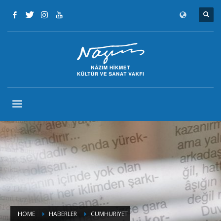
HOME
HABERLER
CUMHURİYET