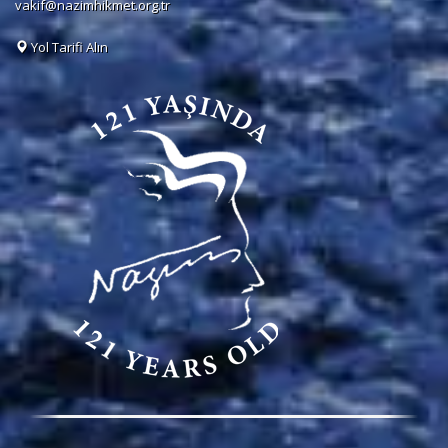
vakif@nazimhikmet.org.tr
Yol Tarifi Alın