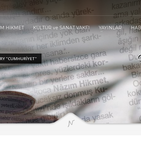
IM HİKMET
KÜLTÜR ve SANAT VAKFI
YAYINLAR
HAB
RY "CUMHURİYET"