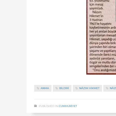
ANMA
BİLDİRİ
NÂZIM HIKMET
NÂZ
PUBLISHED IN
CUMHURİYET