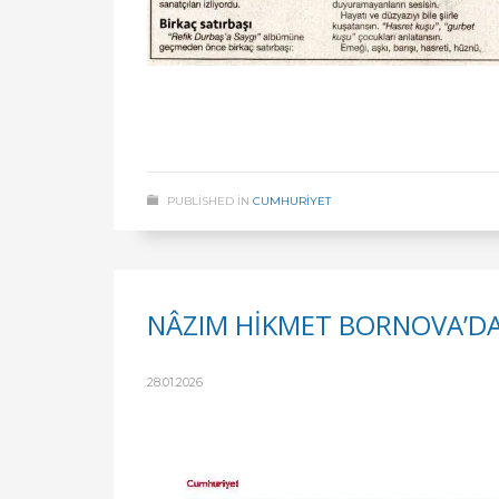
PUBLISHED IN
CUMHURİYET
NÂZIM HİKMET BORNOVA’DA
28.01.2026