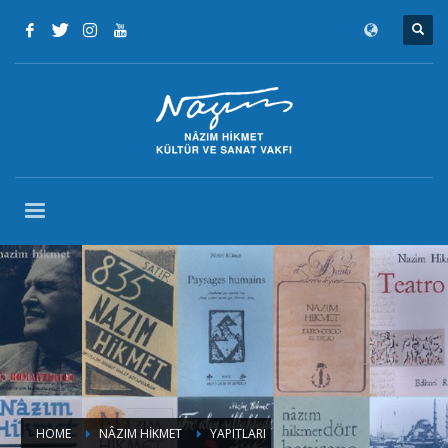
HOME
NÂZIM HİKMET
YAPITLARI