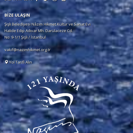
BİZE ULAŞIN
Şişli Belediyesi Nâzım Hikmet Kültür ve Sanat Evi
Halide Edip Adıvar Mh. Darülaceze Cd.
No: 9-1/1 Şişli / İstanbul
vakif@nazimhikmet.org.tr
Yol Tarifi Alın