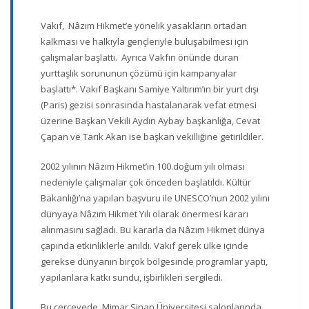
Vakıf, Nâzım Hikmet’e yönelik yasakların ortadan
kalkması ve halkıyla gençleriyle buluşabilmesi için
çalışmalar başlattı. Ayrıca Vakfın önünde duran
yurttaşlık sorununun çözümü için kampanyalar
başlattı*. Vakıf Başkanı Samiye Yaltırım’ın bir yurt dışı
(Paris) gezisi sonrasında hastalanarak vefat etmesi
üzerine Başkan Vekili Aydın Aybay başkanlığa, Cevat
Çapan ve Tarık Akan ise başkan vekilliğine getirildiler.
2002 yılının Nâzım Hikmet’in 100.doğum yılı olması
nedeniyle çalışmalar çok önceden başlatıldı. Kültür
Bakanlığı’na yapılan başvuru ile UNESCO’nun 2002 yılını
dünyaya Nâzım Hikmet Yılı olarak önermesi kararı
alınmasını sağladı. Bu kararla da Nâzım Hikmet dünya
çapında etkinliklerle anıldı. Vakıf gerek ülke içinde
gerekse dünyanın birçok bölgesinde programlar yaptı,
yapılanlara katkı sundu, işbirlikleri sergiledi.
Bu çerçevede, Mimar Sinan Üniversitesi salonlarında