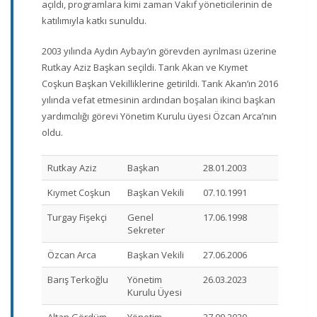
açıldı, programlara kimi zaman Vakıf yöneticilerinin de
katılımıyla katkı sunuldu.
2003 yılında Aydın Aybay’ın görevden ayrılması üzerine
Rutkay Aziz Başkan seçildi. Tarık Akan ve Kıymet
Coşkun Başkan Vekilliklerine getirildi. Tarık Akan’ın 2016
yılında vefat etmesinin ardından boşalan ikinci başkan
yardımcılığı görevi Yönetim Kurulu üyesi Özcan Arca’nın
oldu.
Rutkay Aziz
Başkan
28.01.2003
Kıymet Coşkun
Başkan Vekili
07.10.1991
Turgay Fişekçi
Genel
17.06.1998
Sekreter
Özcan Arca
Başkan Vekili
27.06.2006
Barış Terkoğlu
Yönetim
26.03.2023
Kurulu Üyesi
Altan Gördüm
Yönetim
27.09.2020