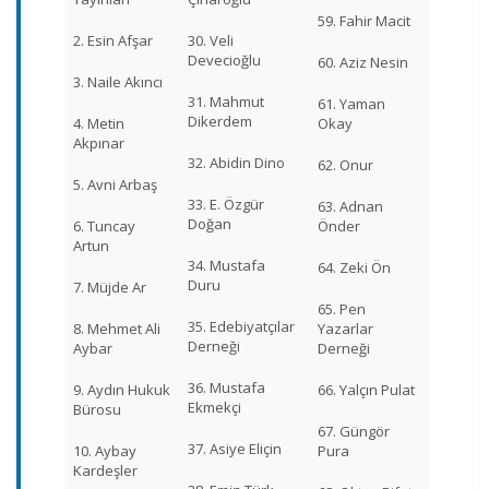
59. Fahir Macit
2. Esin Afşar
30. Veli
Devecioğlu
60. Aziz Nesin
3. Naile Akıncı
31. Mahmut
61. Yaman
Dikerdem
4. Metin
Okay
Akpınar
32. Abidin Dino
62. Onur
5. Avni Arbaş
33. E. Özgür
63. Adnan
Doğan
6. Tuncay
Önder
Artun
34. Mustafa
64. Zeki Ön
Duru
7. Müjde Ar
65. Pen
35. Edebiyatçılar
8. Mehmet Ali
Yazarlar
Derneği
Aybar
Derneği
36. Mustafa
9. Aydın Hukuk
66. Yalçın Pulat
Ekmekçi
Bürosu
67. Güngör
37. Asiye Eliçin
10. Aybay
Pura
Kardeşler