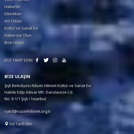
Haberler
Etkinlikler
Anı Odası
Kültür ve Sanat Evi
Haberdar Olun
Bize Ulaşın
BİZİ TAKİP EDİN
BİZE ULAŞIN
Şişli Belediyesi Nâzım Hikmet Kültür ve Sanat Evi
Halide Edip Adıvar Mh. Darülaceze Cd.
No: 9-1/1 Şişli / İstanbul
vakif@nazimhikmet.org.tr
Yol Tarifi Alın