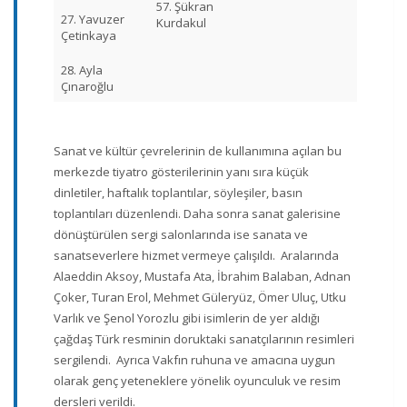
57. Şükran
27. Yavuzer
Kurdakul
Çetinkaya
28. Ayla
Çınaroğlu
Sanat ve kültür çevrelerinin de kullanımına açılan bu
merkezde tiyatro gösterilerinin yanı sıra küçük
dinletiler, haftalık toplantılar, söyleşiler, basın
toplantıları düzenlendi. Daha sonra sanat galerisine
dönüştürülen sergi salonlarında ise sanata ve
sanatseverlere hizmet vermeye çalışıldı. Aralarında
Alaeddin Aksoy, Mustafa Ata, İbrahim Balaban, Adnan
Çoker, Turan Erol, Mehmet Güleryüz, Ömer Uluç, Utku
Varlık ve Şenol Yorozlu gibi isimlerin de yer aldığı
çağdaş Türk resminin doruktaki sanatçılarının resimleri
sergilendi. Ayrıca Vakfın ruhuna ve amacına uygun
olarak genç yeteneklere yönelik oyunculuk ve resim
dersleri verildi.