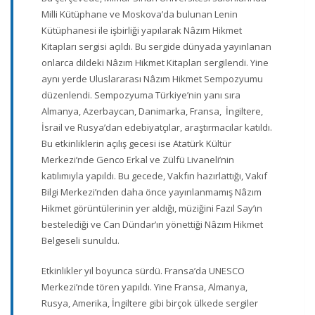
Milli Kütüphane ve Moskova’da bulunan Lenin
Kütüphanesi ile işbirliği yapılarak Nâzım Hikmet
Kitapları sergisi açıldı. Bu sergide dünyada yayınlanan
onlarca dildeki Nâzım Hikmet Kitapları sergilendi. Yine
aynı yerde Uluslararası Nâzım Hikmet Sempozyumu
düzenlendi. Sempozyuma Türkiye’nin yanı sıra
Almanya, Azerbaycan, Danimarka, Fransa, İngiltere,
İsrail ve Rusya’dan edebiyatçılar, araştırmacılar katıldı.
Bu etkinliklerin açılış gecesi ise Atatürk Kültür
Merkezi’nde Genco Erkal ve Zülfü Livaneli’nin
katılımıyla yapıldı. Bu gecede, Vakfın hazırlattığı, Vakıf
Bilgi Merkezi’nden daha önce yayınlanmamış Nâzım
Hikmet görüntülerinin yer aldığı, müziğini Fazıl Say’ın
bestelediği ve Can Dündar’ın yönettiği Nâzım Hikmet
Belgeseli sunuldu.
Etkinlikler yıl boyunca sürdü. Fransa’da UNESCO
Merkezi’nde tören yapıldı. Yine Fransa, Almanya,
Rusya, Amerika, İngiltere gibi birçok ülkede sergiler