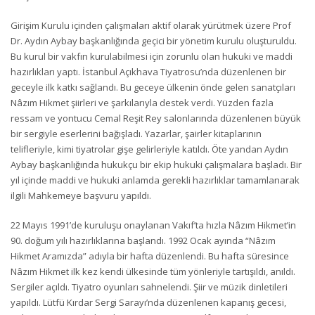
Girişim Kurulu içinden çalışmaları aktif olarak yürütmek üzere Prof
Dr. Aydın Aybay başkanlığında geçici bir yönetim kurulu oluşturuldu.
Bu kurul bir vakfın kurulabilmesi için zorunlu olan hukuki ve maddi
hazırlıkları yaptı. İstanbul Açıkhava Tiyatrosu’nda düzenlenen bir
geceyle ilk katkı sağlandı. Bu geceye ülkenin önde gelen sanatçıları
Nâzım Hikmet şiirleri ve şarkılarıyla destek verdi. Yüzden fazla
ressam ve yontucu Cemal Reşit Rey salonlarında düzenlenen büyük
bir sergiyle eserlerini bağışladı. Yazarlar, şairler kitaplarının
telifleriyle, kimi tiyatrolar gişe gelirleriyle katıldı. Öte yandan Aydın
Aybay başkanlığında hukukçu bir ekip hukuki çalışmalara başladı. Bir
yıl içinde maddi ve hukuki anlamda gerekli hazırlıklar tamamlanarak
ilgili Mahkemeye başvuru yapıldı.
22 Mayıs 1991’de kuruluşu onaylanan Vakıf’ta hızla Nâzım Hikmet’in
90. doğum yılı hazırlıklarına başlandı. 1992 Ocak ayında “Nâzım
Hikmet Aramızda” adıyla bir hafta düzenlendi. Bu hafta süresince
Nâzım Hikmet ilk kez kendi ülkesinde tüm yönleriyle tartışıldı, anıldı.
Sergiler açıldı. Tiyatro oyunları sahnelendi. Şiir ve müzik dinletileri
yapıldı. Lütfü Kırdar Sergi Sarayı’nda düzenlenen kapanış gecesi,