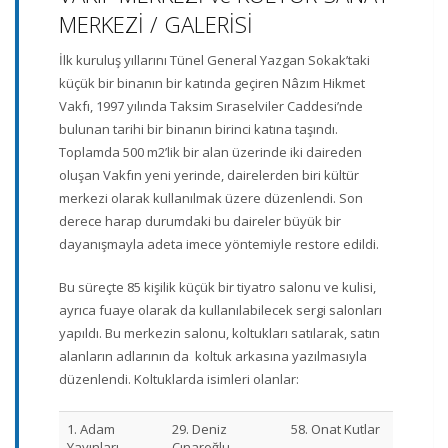
MERKEZİ / GALERİSİ
İlk kuruluş yıllarını Tünel General Yazgan Sokak’taki
küçük bir binanın bir katında geçiren Nâzım Hikmet
Vakfı, 1997 yılında Taksim Sıraselviler Caddesi’nde
bulunan tarihi bir binanın birinci katına taşındı.
Toplamda 500 m2’lik bir alan üzerinde iki daireden
oluşan Vakfın yeni yerinde, dairelerden biri kültür
merkezi olarak kullanılmak üzere düzenlendi. Son
derece harap durumdaki bu daireler büyük bir
dayanışmayla adeta imece yöntemiyle restore edildi.
Bu süreçte 85 kişilik küçük bir tiyatro salonu ve kulisi,
ayrıca fuaye olarak da kullanılabilecek sergi salonları
yapıldı. Bu merkezin salonu, koltukları satılarak, satın
alanların adlarının da koltuk arkasına yazılmasıyla
düzenlendi. Koltuklarda isimleri olanlar:
1. Adam
29. Deniz
58. Onat Kutlar
Yayınları
Çınaroğlu