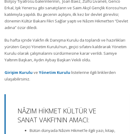
Bolşoy Tiyatrosu balerinlerinin, Joan Baez, Zülfü Livaneli, Genco
Erkal, Işık Yenersu gibi sanatçıların ve Saim Akçıl Gençlik Korosu’nun
katılımıyla yapıldı. Bu gecenin açılışını, ilk kez bir devlet görevlisi;
dönemin Kültür Bakanı Fikri Sağlar yaptı ve Nâzım Hikmet’ten “Devlet
adına” özür diledi.
Bu hafta içinde Vakfın ilk Danışma Kurulu da toplandı ve hazırlıkları
yürüten Geçici Yönetim Kurulu’nun, geçici sıfatını kaldırarak Yönetim
Kurulu olarak çalışmalarını sürdürmesine karar verildi. Samiye
Yaltırım Başkan, Aydın Aybay Başkan Vekili oldu.
Girişim Kurulu
ve
Yönetim Kurulu
listelerine ilgili linklerden
ulaşabilirsiniz.
NÂZIM HİKMET KÜLTÜR VE
SANAT VAKFI'NIN AMACI:
Bütün dünyada Nâzım Hikmet'le ilgili yazı, kitap,