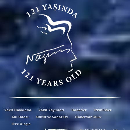
Vakıf Hakkında
Vakıf Yayınları
Haberler
Etkinlikler
Anı Odası
Kültür ve Sanat Evi
Haberdar Olun
Bize Ulaşın