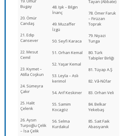
19. Umur
Tayan (Abbate)
Bugay
48. Işık – Bilgin
İnanç
78. Ömer Faruk
20. Ömür
– Firüzan
Candaş
49. Muzaffer
Toprak
İzgü
21. Edip
79. Niyazi
Cansever
50. Seyfi Karaca
Tunga
22. Mesut
51. Orhan Kemal
80. Türk
Cemil
Tabipler Birliği
52. Yaşar Kemal
23. Kıymet –
81. Tüyap A.Ş
Atilla Coşkun
53. Leyla – Aslı
kerimol
82. Vâ-Nû’lar
24. Sümeyra
Çakır
54. Arif Keskiner
83. Orhan Veli
25. Halit
55. Samim
84. Belkar
Çelenk
Kocagöz
Yekebaş
26. Aysın
56. Selma
85. Sait Faik
Turpoğlu Çelik
Kurdakul
Abasıyanık
– İsa Çelik