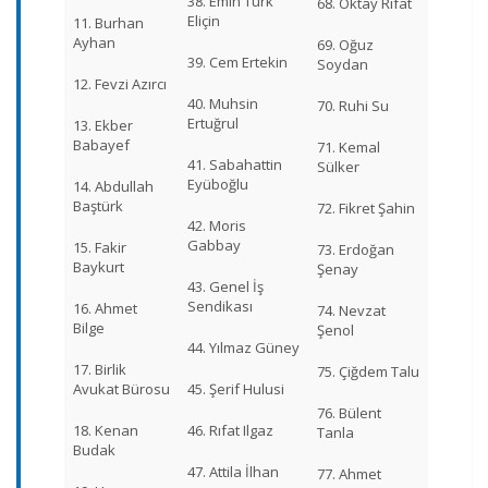
38. Emin Türk
68. Oktay Rifat
Eliçin
11. Burhan
Ayhan
69. Oğuz
39. Cem Ertekin
Soydan
12. Fevzi Azırcı
40. Muhsin
70. Ruhi Su
Ertuğrul
13. Ekber
Babayef
71. Kemal
41. Sabahattin
Sülker
Eyüboğlu
14. Abdullah
Baştürk
72. Fikret Şahin
42. Moris
Gabbay
15. Fakir
73. Erdoğan
Baykurt
Şenay
43. Genel İş
Sendikası
16. Ahmet
74. Nevzat
Bilge
Şenol
44. Yılmaz Güney
17. Birlik
75. Çiğdem Talu
Avukat Bürosu
45. Şerif Hulusi
76. Bülent
18. Kenan
46. Rıfat Ilgaz
Tanla
Budak
47. Attila İlhan
77. Ahmet