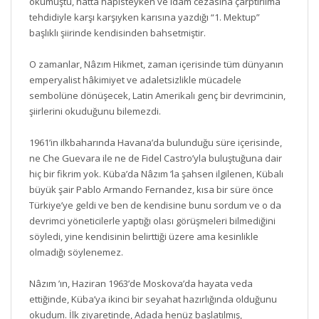
okumuştu, hatta hapisteyken ve idam cezasına çarptırılma
tehdidiyle karşı karşıyken karısına yazdığı “1. Mektup”
başlıklı şiirinde kendisinden bahsetmiştir.
O zamanlar, Nâzım Hikmet, zaman içerisinde tüm dünyanın
emperyalist hâkimiyet ve adaletsizlikle mücadele
sembolüne dönüşecek, Latin Amerikalı genç bir devrimcinin,
şiirlerini okuduğunu bilemezdi.
1961’in ilkbaharında Havana’da bulunduğu süre içerisinde,
ne Che Guevara ile ne de Fidel Castro’yla buluştuğuna dair
hiç bir fikrim yok. Küba’da Nâzım ’la şahsen ilgilenen, Kübalı
büyük şair Pablo Armando Fernandez, kısa bir süre önce
Türkiye’ye geldi ve ben de kendisine bunu sordum ve o da
devrimci yöneticilerle yaptığı olası görüşmeleri bilmediğini
söyledi, yine kendisinin belirttiği üzere ama kesinlikle
olmadığı söylenemez.
Nâzım ’ın, Haziran 1963’de Moskova’da hayata veda
ettiğinde, Küba’ya ikinci bir seyahat hazırlığında olduğunu
okudum. İlk ziyaretinde, Adada henüz başlatılmış,