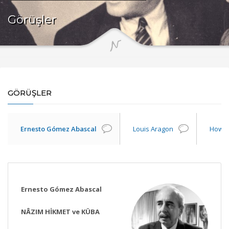
Görüşler
GÖRÜŞLER
Ernesto Gómez Abascal
Louis Aragon
Howar
Ernesto Gómez Abascal
NÂZIM HİKMET ve KÜBA