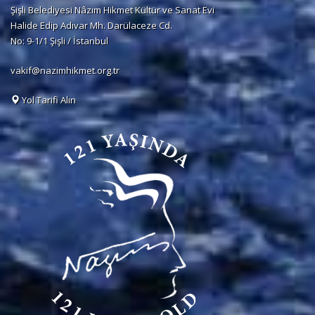
Şişli Belediyesi Nâzım Hikmet Kültür ve Sanat Evi
Halide Edip Adıvar Mh. Darülaceze Cd.
No: 9-1/1 Şişli / İstanbul
vakif@nazimhikmet.org.tr
Yol Tarifi Alın