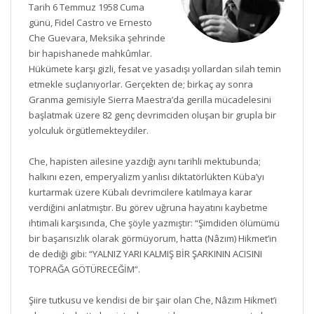
Tarih 6 Temmuz 1958 Cuma
günü, Fidel Castro ve Ernesto
Che Guevara, Meksika şehrinde
bir hapishanede mahkûmlar.
Hükümete karşı gizli, fesat ve yasadışı yollardan silah temin
etmekle suçlanıyorlar. Gerçekten de; birkaç ay sonra
Granma gemisiyle Sierra Maestra’da gerilla mücadelesini
başlatmak üzere 82 genç devrimciden oluşan bir grupla bir
yolculuk örgütlemekteydiler.
Che, hapisten ailesine yazdığı aynı tarihli mektubunda;
halkını ezen, emperyalizm yanlısı diktatörlükten Küba’yı
kurtarmak üzere Kübalı devrimcilere katılmaya karar
verdiğini anlatmıştır. Bu görev uğruna hayatını kaybetme
ihtimali karşısında, Che şöyle yazmıştır: “Şimdiden ölümümü
bir başarısızlık olarak görmüyorum, hatta (Nâzım) Hikmet’in
de dediği gibi: “YALNIZ YARI KALMIŞ BİR ŞARKININ ACISINI
TOPRAĞA GÖTÜRECEĞİM”.
Şiire tutkusu ve kendisi de bir şair olan Che, Nâzım Hikmet’i