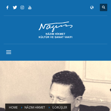
HOME
NÂZIM HİKMET
GÖRÜŞLER