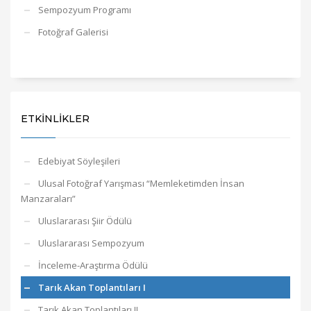
Sempozyum Programı
Fotoğraf Galerisi
ETKINLIKLER
Edebiyat Söyleşileri
Ulusal Fotoğraf Yarışması “Memleketimden İnsan
Manzaraları”
Uluslararası Şiir Ödülü
Uluslararası Sempozyum
İnceleme-Araştırma Ödülü
Tarık Akan Toplantıları I
Tarık Akan Toplantıları II