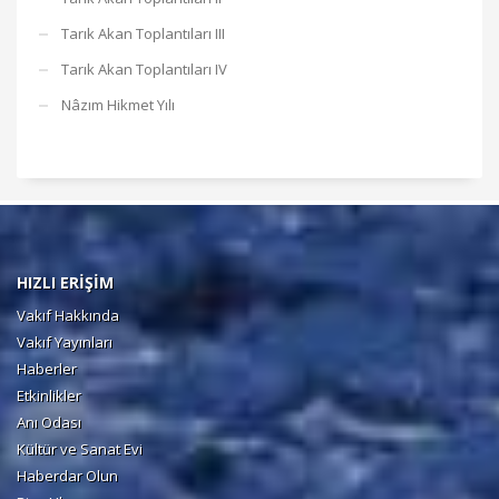
Tarık Akan Toplantıları III
Tarık Akan Toplantıları IV
Nâzım Hikmet Yılı
HIZLI ERİŞİM
Vakıf Hakkında
Vakıf Yayınları
Haberler
Etkinlikler
Anı Odası
Kültür ve Sanat Evi
Haberdar Olun