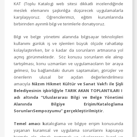
KAT (Toplu Katalog) web sitesi dikkatli incelendiğinde
meslek elemanını şaşkınlığa düşürecek uygulamalarla
karşılaşıyoruz. Öğrencilerimizi, eğitim kurumlarında
birbirinden ayırımlı bilgi ve terimlerle donatıyoruz.
Bilgi ve belge yönetimi alanında bilgisayar teknolojileri
kullanımı günlük iş ve işlemleri büyük ölçüde rahatlatıp
kolaylaştırırken, bir o kadar da sorunların artmasına yol
açmış görünmektedir. Söz konusu sorunların ele alınıp
tartışılması, konu uzmanları ve uygulamacıların bir araya
gelmesi, bu bağlamdaki durum saptamaları, görüşler ve
önerilerin ulusal bir açıdan değerlendirilmesi
amacıyla
Nâzım Hikmet Kültür ve Sanat Vakfı ile Şişli
Belediyesinin işbirliğiyle TARIK AKAN TOPLANTILARI I
adı altında “Uluslararası Bilgi ve Belge Yönetimi
Alanında
Bilgiye Erişim/Kataloglama
Sorunları
Sempozyumu” gerçekleştirilmiştir.
Temel amacı k
ataloglama ve bilgiye erişim konusunda
yaşanan kuramsal ve uygulama sorunlarını kapsayıcı
biçimde ele almak, tartışmak ve uluslararası kural ve