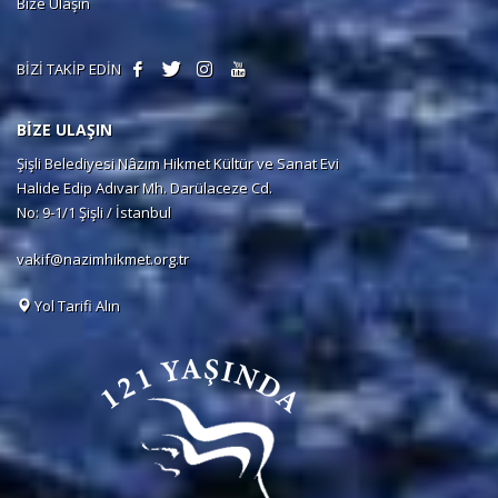
Bize Ulaşın
BİZİ TAKİP EDİN
BİZE ULAŞIN
Şişli Belediyesi Nâzım Hikmet Kültür ve Sanat Evi
Halide Edip Adıvar Mh. Darülaceze Cd.
No: 9-1/1 Şişli / İstanbul
vakif@nazimhikmet.org.tr
Yol Tarifi Alın