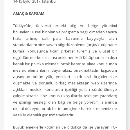
14-15 Eylül 2017, İstanbul
AMAÇ & KAPSAM
Türkiye’de, üniversitelerdeki bilgi ve belge yönetimi
bölümleri ulusal bir plan ve programa bağlı olmadan sayıca
hızla artmış; salt para kazanma kaygısıyla alan
standartlarını hiçe sayan bilgi düzenleme (arşiv/kütüphane
kurma) konusunda ticari şirketler türemiş ve ulusal bir
eşgüdüm merkezi olması beklenen Milli Kütüphane’nin dışa
kapalı bir politika izlemesi ortak kararlar alma konusunda
meslek elemanlarını dayanaksız bırakmaktadır. Eşgüdüm
açısından bütün yük, yetkileri sınırlı sivil örgütlerimize
düşmekte ve sorumlu birkaç meslektaşın web üzerinde
açtıkları mesleki konularda işbirliği yolları sürdürülmeye
çalışılmaktadır. Söz konusu koşullarda tekbiçim (standart)
ve işbirliği mesleği olan bilgi ve belge yönetimi alanında
ulusal düzeyde ortak bir tutum içinde hareket etmemiz ne
yazık ki olanaklı görünmemektedir.
Büyük emeklerle kotarılan ve oldukça da işe yarayan TO-