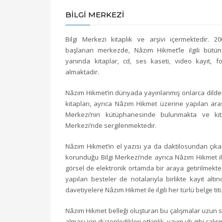
BILGI MERKEZI
Bilgi Merkezi kitaplık ve arşivi içermektedir. 20
başlanan merkezde, Nâzım Hikmet’le ilgili bütün
yanında kitaplar, cd, ses kaseti, video kayıt, f
almaktadır.
Nâzım Hikmet’in dünyada yayınlanmış onlarca dilden 
kitapları, ayrıca Nâzım Hikmet üzerine yapılan araş
Merkezi’nin kütüphanesinde bulunmakta ve kita
Merkezi’nde sergilenmektedir.
Nâzım Hikmet’in el yazısı ya da daktilosundan çıkan şi
korunduğu Bilgi Merkezi’nde ayrıca Nâzım Hikmet ile
görsel de elektronik ortamda bir araya getirilmekted
yapılan besteler de notalarıyla birlikte kayıt alt
davetiyelere Nâzım Hikmet ile ilgili her türlü belge ti
Nâzım Hikmet belleği oluşturan bu çalışmalar uzun so
alması için düzenledikleri etkinlik, yayın vb gibi çalı