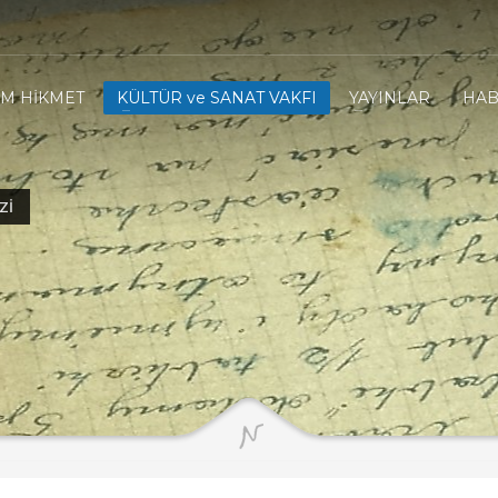
IM HİKMET
KÜLTÜR ve SANAT VAKFI
YAYINLAR
HAB
ZI