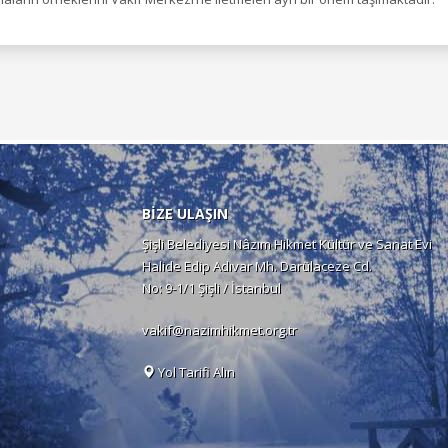
BİZE ULAŞIN
Şişli Belediyesi Nâzım Hikmet Kültür ve Sanat Evi
Halide Edip Adıvar Mh. Darülaceze Cd.
No: 9-1/1 Şişli / İstanbul
vakif@nazimhikmet.org.tr
Yol Tarifi Alın