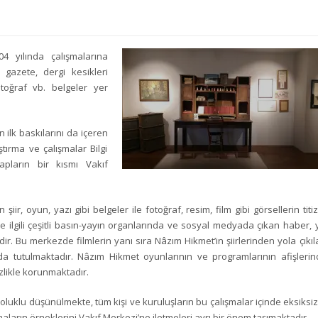
04 yılında çalışmalarına
 gazete, dergi kesikleri
otoğraf vb. belgeler yer
ilk baskılarını da içeren
tırma ve çalışmalar Bilgi
pların bir kısmı Vakıf
ir, oyun, yazı gibi belgeler ile fotoğraf, resim, film gibi görsellerin titiz
 ilgili çeşitli basın-yayın organlarında ve sosyal medyada çıkan haber, y
ir. Bu merkezde filmlerin yanı sıra Nâzım Hikmet’in şiirlerinden yola çıkıl
ında tutulmaktadır. Nâzım Hikmet oyunlarının ve programlarının afişlerin
tizlikle korunmaktadır.
luklu düşünülmekte, tüm kişi ve kuruluşların bu çalışmalar içinde eksiksiz
şmaların örneklerini Vakıf Merkezi’ne iletmeleri ayrı bir önem taşımaktadır.