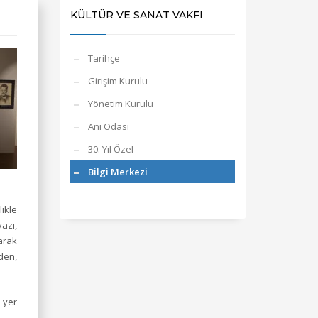
KÜLTÜR VE SANAT VAKFI
Tarihçe
Girişim Kurulu
Yönetim Kurulu
Anı Odası
30. Yıl Özel
Bilgi Merkezi
likle
azı,
arak
den,
 yer