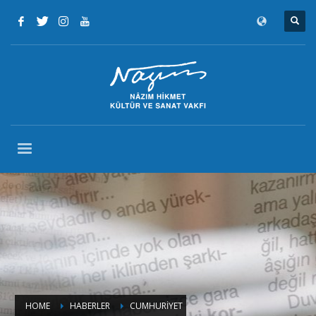
HOME
HABERLER
CUMHURİYET