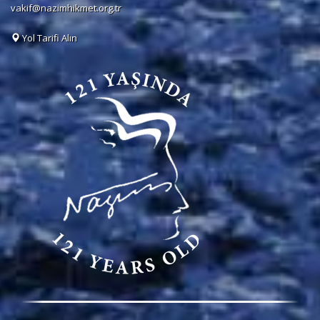
vakif@nazimhikmet.org.tr
Yol Tarifi Alın