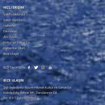
HIZLI ERİŞİM
Vakıf Hakkında
Vakıf Yayınları
Haberler
Etkinlikler
Anı Odası
Kültür ve Sanat Evi
Haberdar Olun
Bize Ulaşın
BİZİ TAKİP EDİN
BİZE ULAŞIN
Şişli Belediyesi Nâzım Hikmet Kültür ve Sanat Evi
Halide Edip Adıvar Mh. Darülaceze Cd.
No: 9-1/1 Şişli / İstanbul