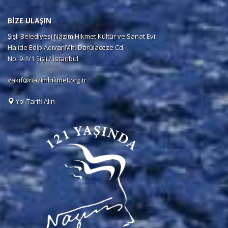
BİZE ULAŞIN
Şişli Belediyesi Nâzım Hikmet Kültür ve Sanat Evi
Halide Edip Adıvar Mh. Darülaceze Cd.
No: 9-1/1 Şişli / İstanbul
vakif@nazimhikmet.org.tr
Yol Tarifi Alın