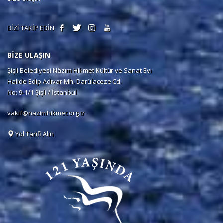
BİZİ TAKİP EDİN
BİZE ULAŞIN
Şişli Belediyesi Nâzım Hikmet Kültür ve Sanat Evi
Halide Edip Adıvar Mh. Darülaceze Cd.
No: 9-1/1 Şişli / İstanbul
vakif@nazimhikmet.org.tr
Yol Tarifi Alın