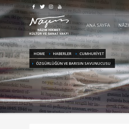
ANA SAYFA
NÂZ
HOME
HABERLER
CUMHURİYET
ÖZGÜRLÜĞÜN VE BARISIN SAVUNUCUSU