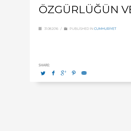
ÖZGÜRLÜĞÜN VE
31.08.2016
/
PUBLISHED IN
CUMHURİYET