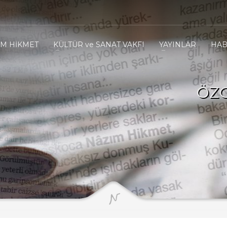
IM HİKMET
KÜLTÜR ve SANAT VAKFI
YAYINLAR
HAB
ÖZG