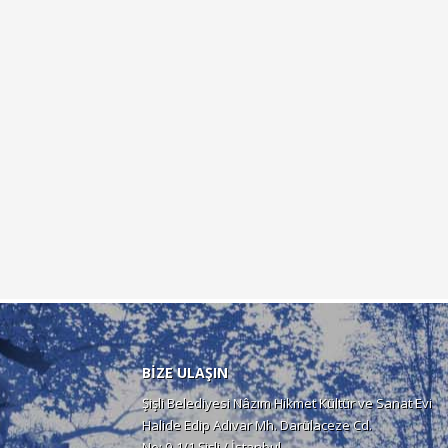
BİZE ULAŞIN
Şişli Belediyesi Nâzım Hikmet Kültür ve Sanat Evi
Halide Edip Adıvar Mh. Darülaceze Cd.
No: 9-1/1 Şişli / İstanbul