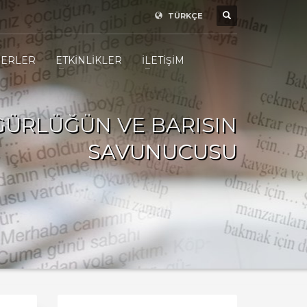
TÜRKÇE
ERLER
ETKİNLİKLER
İLETİŞİM
ÜRLÜĞÜN VE BARISIN
SAVUNUCUSU