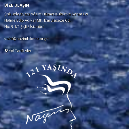
BİZE ULAŞIN
Şişli Belediyesi Nâzım Hikmet Kültür ve Sanat Evi
Halide Edip Adıvar Mh. Darülaceze Cd.
No: 9-1/1 Şişli / İstanbul
vakif@nazimhikmet.org.tr
Yol Tarifi Alın