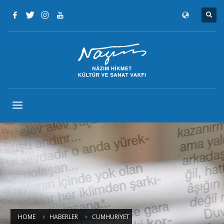
HOME
HABERLER
CUMHURİYET