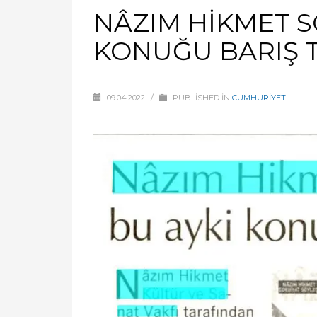
NÂZIM HİKMET S
KONUĞU BARIŞ 
09.04.2022
/
PUBLISHED IN
CUMHURİYET