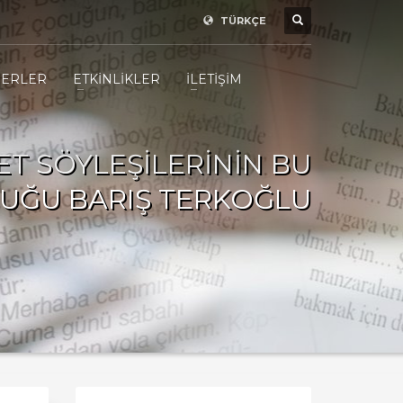
TÜRKÇE
ERLER
ETKİNLİKLER
İLETİŞİM
ET SÖYLEŞİLERİNİN BU
NUĞU BARIŞ TERKOĞLU