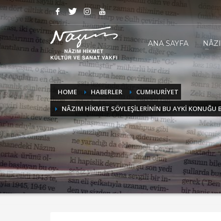
ANA SAYFA
NÂZ
HOME
HABERLER
CUMHURİYET
NÂZIM HİKMET SÖYLEŞİLERİNİN BU AYKİ KONUĞU 