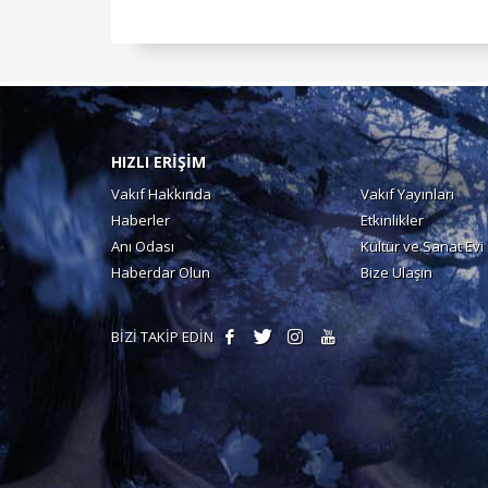
HIZLI ERİŞİM
Vakıf Hakkında
Vakıf Yayınları
Haberler
Etkinlikler
Anı Odası
Kültür ve Sanat Evi
Haberdar Olun
Bize Ulaşın
BİZİ TAKİP EDİN