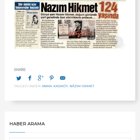
TAGGED UNDER:
ANMA
,
KADIKÖY
,
NÂZIM HIKMET
HABER ARAMA