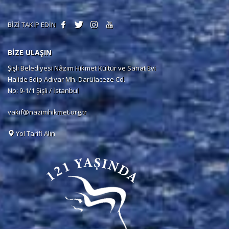
BİZİ TAKİP EDİN
BİZE ULAŞIN
Şişli Belediyesi Nâzım Hikmet Kültür ve Sanat Evi
Halide Edip Adıvar Mh. Darülaceze Cd.
No: 9-1/1 Şişli / İstanbul
vakif@nazimhikmet.org.tr
Yol Tarifi Alın