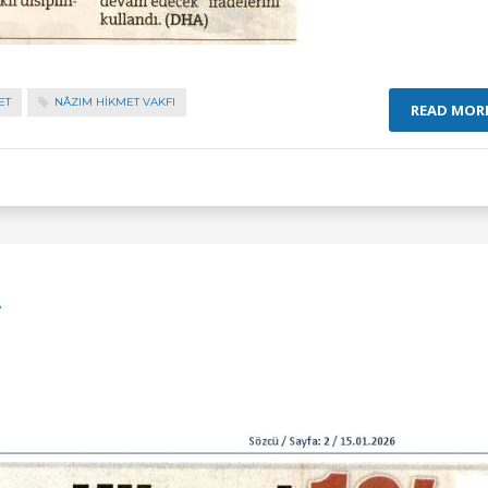
ET
NÂZIM HIKMET VAKFI
READ MOR
A