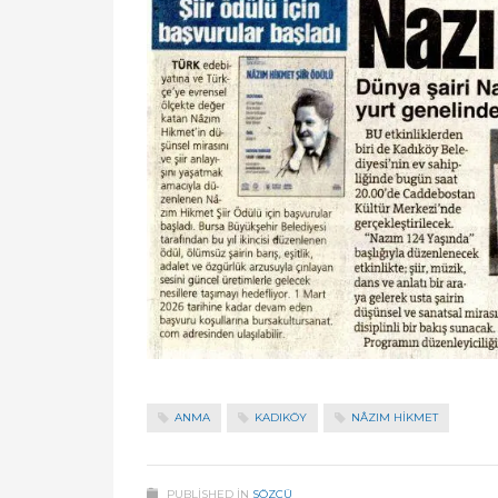
ANMA
KADIKÖY
NÂZIM HIKMET
PUBLISHED IN
SÖZCÜ