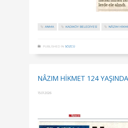
ANMA
KADIKÖY BELEDİYESİ
NÂZIM HIKM
PUBLISHED IN
SÖZCÜ
NÂZIM HİKMET 124 YAŞIND
15.01.2026