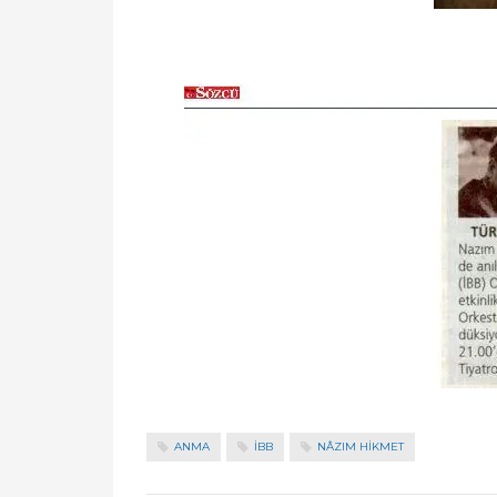
ANMA
İBB
NÂZIM HIKMET