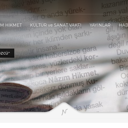
IM HİKMET
KÜLTÜR ve SANAT VAKFI
YAYINLAR
HAB
ÖZCÜ"