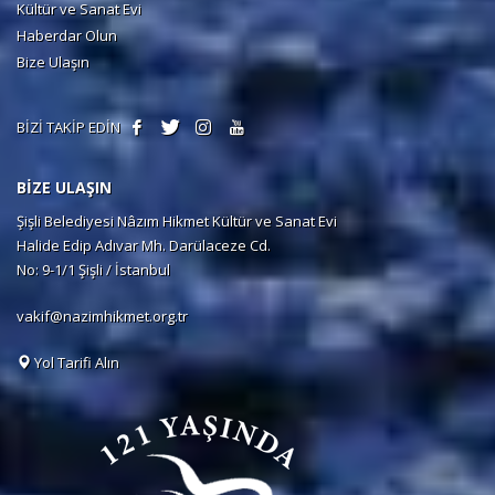
Kültür ve Sanat Evi
Haberdar Olun
Bize Ulaşın
BİZİ TAKİP EDİN
BİZE ULAŞIN
Şişli Belediyesi Nâzım Hikmet Kültür ve Sanat Evi
Halide Edip Adıvar Mh. Darülaceze Cd.
No: 9-1/1 Şişli / İstanbul
vakif@nazimhikmet.org.tr
Yol Tarifi Alın