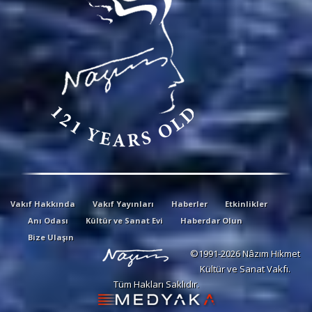
Vakıf Hakkında
Vakıf Yayınları
Haberler
Etkinlikler
Anı Odası
Kültür ve Sanat Evi
Haberdar Olun
Bize Ulaşın
©1991-2026 Nâzım Hikmet
Kültür ve Sanat Vakfı.
Tüm Hakları Saklıdır.