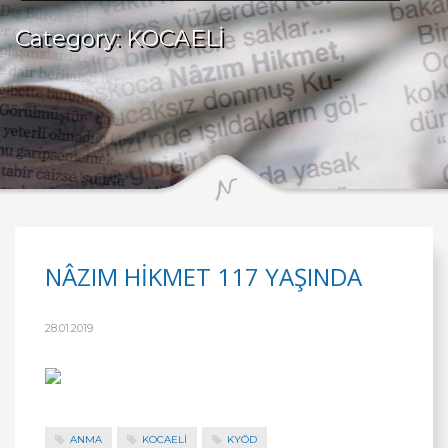
Category: KOCAELİ
NÂZIM HİKMET 117 YAŞINDA
28.01.2019
ANMA
KOCAELİ
KYÖD