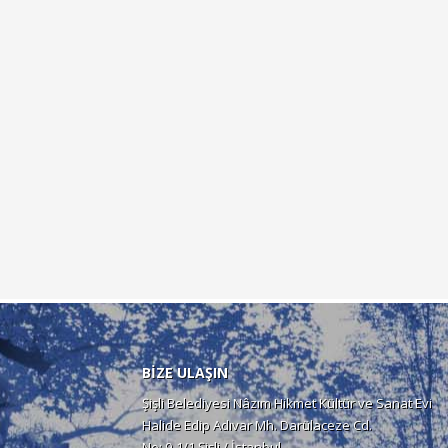
BİZE ULAŞIN
Şişli Belediyesi Nâzım Hikmet Kültür ve Sanat Evi
Halide Edip Adıvar Mh. Darülaceze Cd.
No: 9-1/1 Şişli / İstanbul