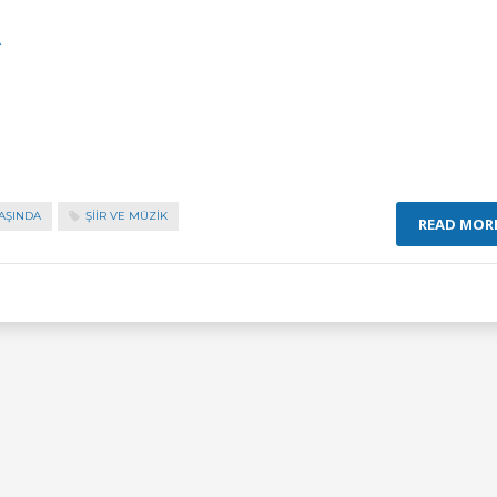
A
YAŞINDA
ŞİİR VE MÜZİK
READ MOR