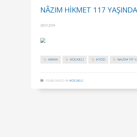
NÂZIM HİKMET 117 YAŞIND
28.01.2019
ANMA
KOCAELİ
KYÖD
NAZIM 117 
PUBLISHED IN
KOCAELİ