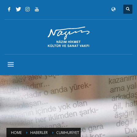
HOME
HABERLER
CUMHURİYET