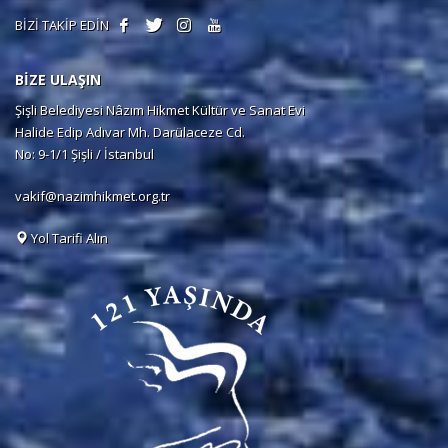
BİZİ TAKİP EDİN
BİZE ULAŞIN
Şişli Belediyesi Nâzım Hikmet Kültür ve Sanat Evi
Halide Edip Adıvar Mh. Darülaceze Cd.
No: 9-1/1 Şişli / İstanbul
vakif@nazimhikmet.org.tr
Yol Tarifi Alın