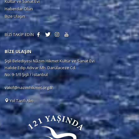
Kültür ve Sanat Evi
Haberdar Olun
Bize Ulaşın
BİZİ TAKİP EDİN
BİZE ULAŞIN
Şişli Belediyesi Nâzım Hikmet Kültür ve Sanat Evi
Halide Edip Adıvar Mh. Darülaceze Cd.
No: 9-1/1 Şişli / İstanbul
vakif@nazimhikmet.org.tr
Yol Tarifi Alın