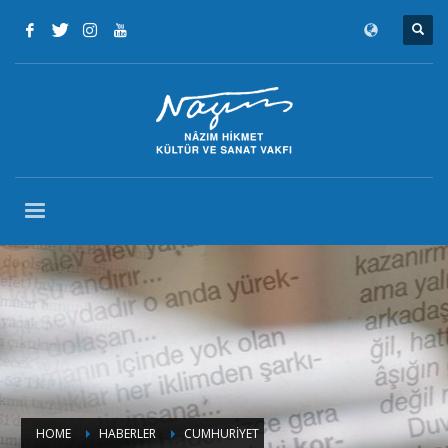
HOME
HABERLER
CUMHURİYET