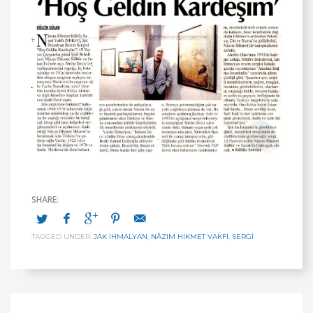
TAGGED UNDER:
JAK İHMALYAN
,
NÂZIM HIKMET VAKFI
,
SERGI