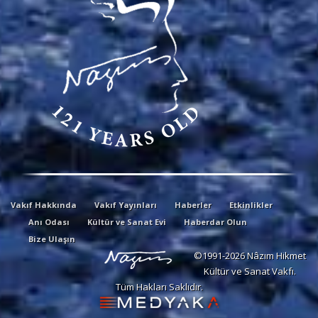
Vakıf Hakkında
Vakıf Yayınları
Haberler
Etkinlikler
Anı Odası
Kültür ve Sanat Evi
Haberdar Olun
Bize Ulaşın
©1991-2026 Nâzım Hikmet
Kültür ve Sanat Vakfı.
Tüm Hakları Saklıdır.