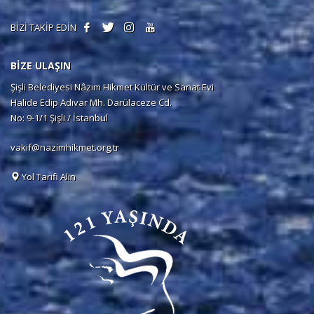
BİZİ TAKİP EDİN
BİZE ULAŞIN
Şişli Belediyesi Nâzım Hikmet Kültür ve Sanat Evi
Halide Edip Adıvar Mh. Darülaceze Cd.
No: 9-1/1 Şişli / İstanbul
vakif@nazimhikmet.org.tr
Yol Tarifi Alın