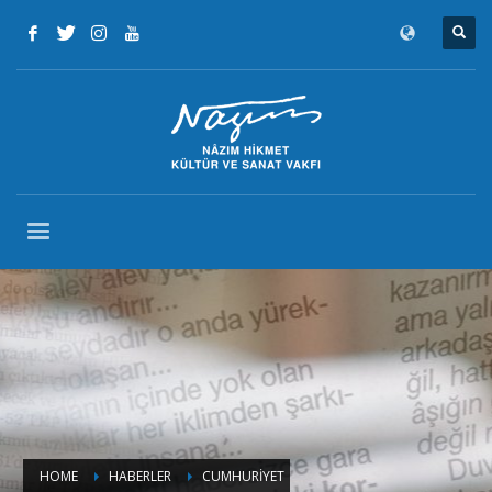
HOME
HABERLER
CUMHURİYET