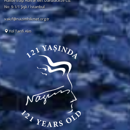
Halide Edip Adıvar Mh. Darülaceze Cd.
No: 9-1/1 Şişli / İstanbul
vakif@nazimhikmet.org.tr
Yol Tarifi Alın