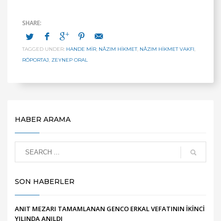
TAGGED UNDER:
HANDE MİR
,
NÂZIM HIKMET
,
NÂZIM HIKMET VAKFI
,
RÖPORTAJ
,
ZEYNEP ORAL
HABER ARAMA
SON HABERLER
ANIT MEZARI TAMAMLANAN GENCO ERKAL VEFATININ İKİNCİ
YILINDA ANILDI