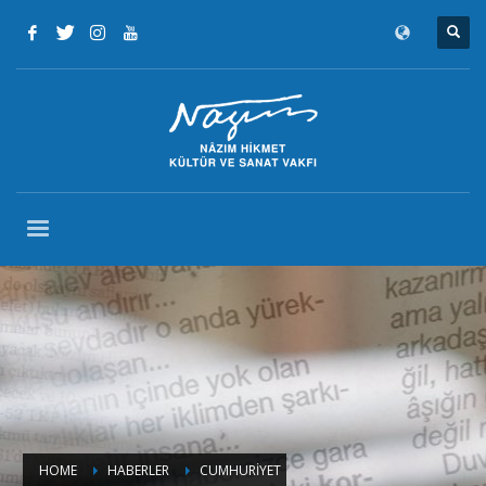
HOME
HABERLER
CUMHURİYET