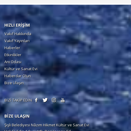
HIZLI ERİŞİM
Vakıf Hakkında
Vakıf Yayınları
Haberler
Etkinlikler
Anı Odası
Kültür ve Sanat Evi
Haberdar Olun
Bize Ulaşın
BİZİ TAKİP EDİN
BİZE ULAŞIN
Şişli Belediyesi Nâzım Hikmet Kültür ve Sanat Evi