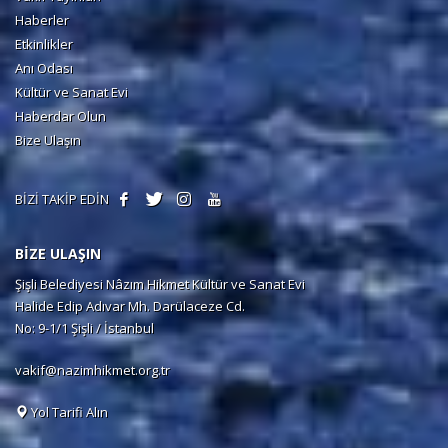
Haberler
Etkinlikler
Anı Odası
Kültür ve Sanat Evi
Haberdar Olun
Bize Ulaşın
BİZİ TAKİP EDİN
BİZE ULAŞIN
Şişli Belediyesi Nâzım Hikmet Kültür ve Sanat Evi
Halide Edip Adıvar Mh. Darülaceze Cd.
No: 9-1/1 Şişli / İstanbul
vakif@nazimhikmet.org.tr
Yol Tarifi Alın