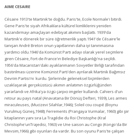
AIME CESAIRE
Césaire 1913'te Martinik'te doğdu. Paris'te, Ecole Normale'i bitirdi.
Gene Paris'te siyah Afrikalılara kültürel kimliklerini yeniden
kazandırmayı amaçlayan edebiyat akımını başlattı. 1939'da
Martinik'e dönerek bir süre öğretmenlik yaptı.1941'de Césaire'le
tanışan André Breton onun yapıtlarının daha iyi tanınmasına
yardımcı oldu.1946'da Komünist Parti adayı olarak yerel seçimlere
giren Césaire, Fort-de-France'ın Belediye Başkanlığı'na seçildi.
1956'da Macaristan'daki ayaklanmanın Sovyetler Birliği tarafından
bastırılması üzerine Komünist Parti'den ayrılarak Martinik Bağımsız
Devrim Partisi'ni kurdu. Şiirlerinde geleneksel biçimlerden
uzaklaşarak gerçeküstücü akımın anlatımın özgürlüğünden
yararlandı ve Afrika'ya özgü çarpıcı imgeler kullandı. Cahiers d'un
retour au pays natal (Anavatana Bir Dönüş Defteri, 1939), Les armes
miraculeuses, (Mucizevi Silahlar,1946); Soleil cou coupé (Boynu
Vurulmuş Güneş,1948); Ferrements (Prangaya Vurmalar, 1960) gibi şiir
kitaplarının yanı sıra La Tragédie du Roi Christophe (Kral
Christophe'unTrajedisi, 1963) ve Une saison au Congo (Kongo'da Bir
Mevsim,1966) gibi oyunları da vardır. Bu son oyunu Paris'te çalışan