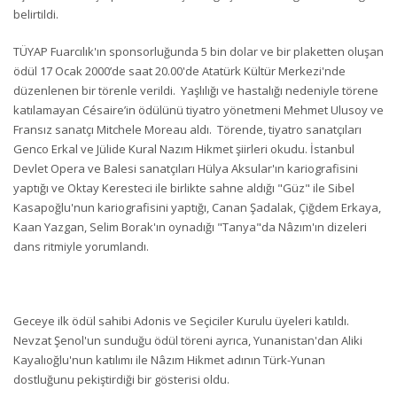
belirtildi.
TÜYAP Fuarcılık'ın sponsorluğunda 5 bin dolar ve bir plaketten oluşan
ödül 17 Ocak 2000’de saat 20.00'de Atatürk Kültür Merkezi'nde
düzenlenen bir törenle verildi. Yaşlılığı ve hastalığı nedeniyle törene
katılamayan Césaire’in ödülünü tiyatro yönetmeni Mehmet Ulusoy ve
Fransız sanatçı Mitchele Moreau aldı. Törende, tiyatro sanatçıları
Genco Erkal ve Jülide Kural Nazım Hikmet şiirleri okudu. İstanbul
Devlet Opera ve Balesi sanatçıları Hülya Aksular'ın kariografisini
yaptığı ve Oktay Keresteci ile birlikte sahne aldığı "Güz" ile Sibel
Kasapoğlu'nun kariografisini yaptığı, Canan Şadalak, Çiğdem Erkaya,
Kaan Yazgan, Selim Borak'ın oynadığı "Tanya"da Nâzım'ın dizeleri
dans ritmiyle yorumlandı.
Geceye ilk ödül sahibi Adonis ve Seçiciler Kurulu üyeleri katıldı.
Nevzat Şenol'un sunduğu ödül töreni ayrıca, Yunanistan'dan Aliki
Kayalıoğlu'nun katılımı ile Nâzım Hikmet adının Türk-Yunan
dostluğunu pekiştirdiği bir gösterisi oldu.