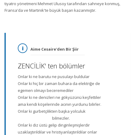
tiyatro yönetmeni Mehmet Ulusoy tarafından sahneye konmuş,
Fransa'da ve Martinik'te büyük başarı kazanmıştır.
Aime Cesaire'den Bir Şiir
ZENCİLİK' ten bölümler
Onlar ki ne barutu ne pusulayı buldular
Onlar ki hiç bir zaman buhara da elektriğe de
egemen olmayı beceremediler
Onlar ki ne denizleri ne gökyüzünü keşfettiler
ama kendi köşelerinde acının yurdunu bilirler.
Onlar ki gurbetçilikten başka yolculuk
bilmezler.
Onlar ki diz üstü gelip dinginleşmişlerdir
uzaklaştırıldılar ve hristiyanlaştırıldılar onlar