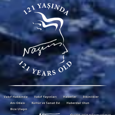
Vakıf Hakkında
Vakıf Yayınları
Haberler
Etkinlikler
Anı Odası
Kültür ve Sanat Evi
Haberdar Olun
Bize Ulaşın
©1991-2026 Nâzım Hikmet