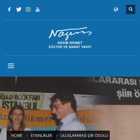
HOME
ETKINLIKLER
ULUSLARARASI ŞIIR ÖDÜLÜ