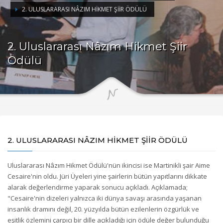
2. ULUSLARARASI NÂZIM HIKMET ŞIIR ÖDÜLÜ
2. Uluslararası Nâzım Hikmet Şiir
Ödülü
2. ULUSLARARASI NÂZIM HIKMET ŞIIR ÖDÜLÜ
Uluslararası Nâzım Hikmet Ödülü'nün ikincisi ise Martinikli şair Aime
Cesaire'nin oldu. Jüri Üyeleri yine şairlerin bütün yapıtlarını dikkate
alarak değerlendirme yaparak sonucu açıkladı. Açıklamada;
"Cesaire'nin dizeleri yalnızca iki dünya savaşı arasında yaşanan
insanlık dramını değil, 20. yüzyılda bütün ezilenlerin özgürlük ve
eşitlik özlemini çarpıcı bir dille açıkladığı için ödüle değer bulunduğu