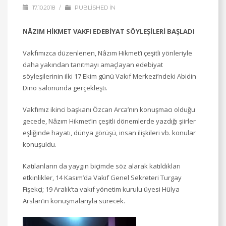
17.10.2018
/
PUBLISHED IN
NÂZIM HİKMET VAKFI EDEBİYAT SÖYLEŞİLERİ BAŞLADI
Vakfımızca düzenlenen, Nâzım Hikmet’i çeşitli yönleriyle
daha yakından tanıtmayı amaçlayan edebiyat
söyleşilerinin ilki 17 Ekim günü Vakıf Merkezi’ndeki Abidin
Dino salonunda gerçekleşti.
Vakfımız ikinci başkanı Özcan Arca’nın konuşmacı olduğu
gecede, Nâzım Hikmet’in çeşitli dönemlerde yazdığı şiirler
eşliğinde hayatı, dünya görüşü, insan ilişkileri vb. konular
konuşuldu.
Katılanların da yaygın biçimde söz alarak katıldıkları
etkinlikler, 14 Kasım’da Vakıf Genel Sekreteri Turgay
Fişekçi; 19 Aralık’ta vakıf yönetim kurulu üyesi Hülya
Arslan’ın konuşmalarıyla sürecek.