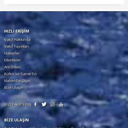
HIZLI ERİŞİM
Vakıf Hakkında
Vakıf Yayınları
Haberler
Etkinlikler
Anı Odası
Kültür ve Sanat Evi
Haberdar Olun
Bize Ulaşın
BİZİ TAKİP EDİN
BİZE ULAŞIN