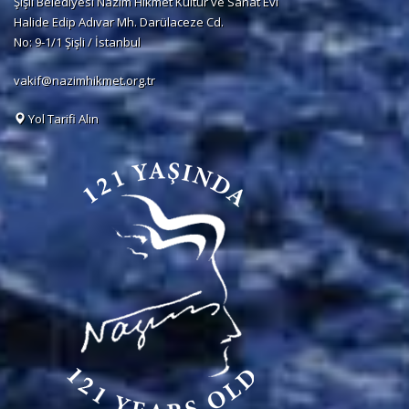
Şişli Belediyesi Nâzım Hikmet Kültür ve Sanat Evi
Halide Edip Adıvar Mh. Darülaceze Cd.
No: 9-1/1 Şişli / İstanbul
vakif@nazimhikmet.org.tr
Yol Tarifi Alın