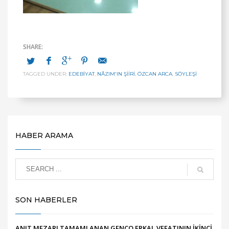
TAGGED UNDER:
EDEBİYAT
,
NÂZIM'IN ŞIIRI
,
ÖZCAN ARCA
,
SÖYLEŞİ
HABER ARAMA
SON HABERLER
ANIT MEZARI TAMAMLANAN GENCO ERKAL VEFATININ İKİNCİ