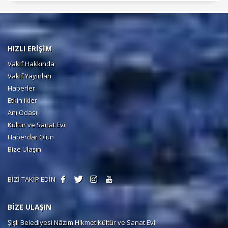
HIZLI ERİŞİM
Vakıf Hakkında
Vakıf Yayınları
Haberler
Etkinlikler
Anı Odası
Kültür ve Sanat Evi
Haberdar Olun
Bize Ulaşın
BİZİ TAKİP EDİN
BİZE ULAŞIN
Şişli Belediyesi Nâzım Hikmet Kültür ve Sanat Evi