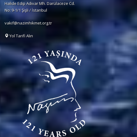
Halide Edip Adıvar Mh. Darülaceze Cd.
No: 9-1/1 Şişli / İstanbul
vakif@nazimhikmet.org.tr
Yol Tarifi Alın