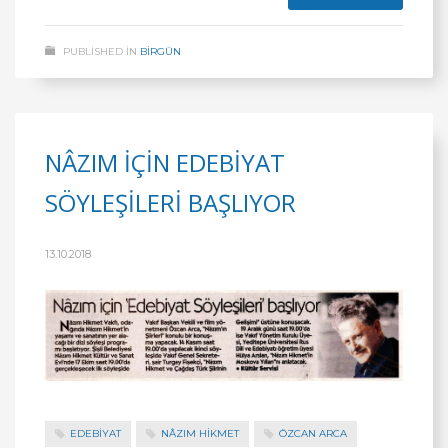
PUBLISHED IN
BİRGÜN
NÂZIM İÇİN EDEBİYAT
SÖYLEŞİLERİ BAŞLIYOR
13.10.2018
EDEBİYAT
NÂZIM HIKMET
ÖZCAN ARCA