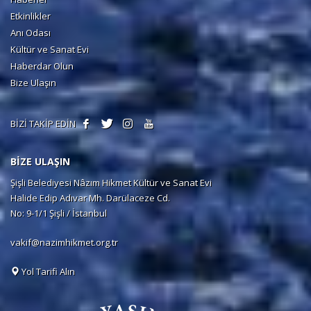
Etkinlikler
Anı Odası
Kültür ve Sanat Evi
Haberdar Olun
Bize Ulaşın
BİZİ TAKİP EDİN
BİZE ULAŞIN
Şişli Belediyesi Nâzım Hikmet Kültür ve Sanat Evi
Halide Edip Adıvar Mh. Darülaceze Cd.
No: 9-1/1 Şişli / İstanbul
vakif@nazimhikmet.org.tr
Yol Tarifi Alın