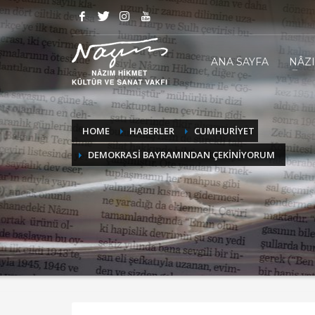
ANA SAYFA
NÂZ
HOME
HABERLER
CUMHURİYET
DEMOKRASİ BAYRAMINDAN ÇEKİNİYORUM