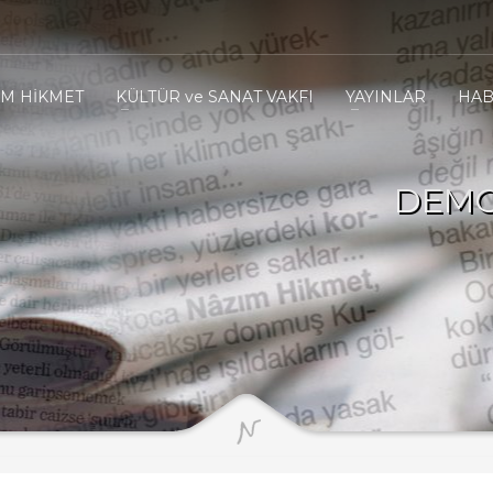
IM HİKMET
KÜLTÜR ve SANAT VAKFI
YAYINLAR
HAB
DEMO