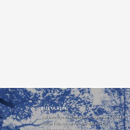
BİZE ULAŞIN
Şişli Belediyesi Nâzım Hikmet Kültür ve Sanat Evi
Halide Edip Adıvar Mh. Darülaceze Cd.
No: 9-1/1 Şişli / İstanbul