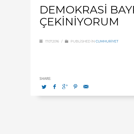
DEMOKRASİ BA
ÇEKİNİYORUM
17.07.2016
/
PUBLISHED IN
CUMHURİYET