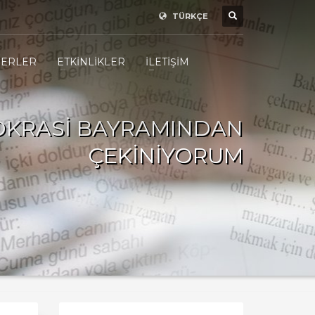
TÜRKÇE
ERLER
ETKİNLİKLER
İLETİŞİM
KRASİ BAYRAMINDAN
ÇEKİNİYORUM