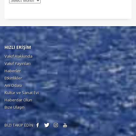
HIZLI ERİŞİM
Vakıf Hakkında
Vakıf Yayınları
Haberler
Etkinlikler
Anı Odası
Kültür ve Sanat Evi
Haberdar Olun
Bize Ulaşın
BİZİ TAKİP EDİN