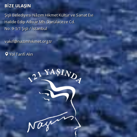
BİZE ULAŞIN
Şişli Belediyesi Nâzım Hikmet Kültür ve Sanat Evi
Halide Edip Adıvar Mh. Darülaceze Cd.
No: 9-1/1 Şişli / İstanbul
vakif@nazimhikmet.org.tr
Yol Tarifi Alın