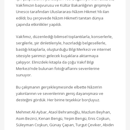
Vakfımızın başvurusu ve Kültür Bakanlığının girişimiyle
Unesco tarafından Uluslararası Nâzım Hikmet Yılı ilan
edildi; bu çerçevede Nâzım Hikmet’i tanıtan dünya
çapında etkinlikler yapıldı.
Vakfımız, düzenlediği bilimsel toplantılarla, konserlerle,
sergilerle, şiir dinletileriyle, hazırladığı belgesellerle,
bastığı kitaplarla, oluşturduğu Bilgi Merkezi ve internet
sitesiyle şairimizi gelecek kuşaklara aktarmaya
çalışıyor. Elinizdeki kitapla da çoğu Vakıf Bilgi
Merkezi’nde bulunan fotoğraflarını sevenlerine
sunuyor.
Bu çalışmanın gerçekleşmesinde elbette Nâzım’ın
yakınlarının ve sevenlerinin geniş dayanışması ve
desteğini gördük. Her birine teşekkür borçluyuz.
Mehmet Ali Aybar, Ataol Behramoğlu, Mazlum Beyhan,
Asım Bezirci, Kenan Bengü, Yeşim Bengü, Enis Coşkun,
Süleyman Coşkun, Günay Çapan, Turgut Çeviker, Abidin