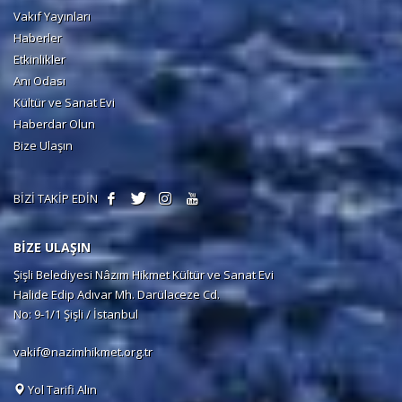
Vakıf Yayınları
Haberler
Etkinlikler
Anı Odası
Kültür ve Sanat Evi
Haberdar Olun
Bize Ulaşın
BİZİ TAKİP EDİN
BİZE ULAŞIN
Şişli Belediyesi Nâzım Hikmet Kültür ve Sanat Evi
Halide Edip Adıvar Mh. Darülaceze Cd.
No: 9-1/1 Şişli / İstanbul
vakif@nazimhikmet.org.tr
Yol Tarifi Alın