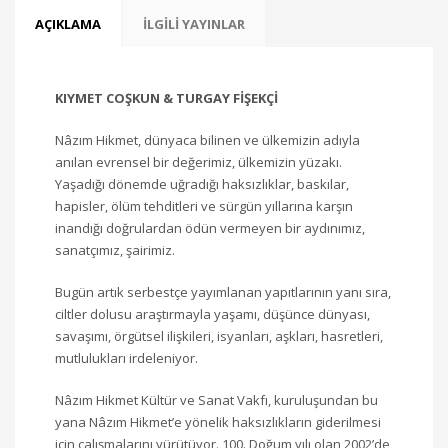
AÇIKLAMA
İLGILI YAYINLAR
KIYMET COŞKUN & TURGAY FİŞEKÇİ
Nâzım Hikmet, dünyaca bilinen ve ülkemizin adıyla
anılan evrensel bir değerimiz, ülkemizin yüzakı.
Yaşadığı dönemde uğradığı haksızlıklar, baskılar,
hapisler, ölüm tehditleri ve sürgün yıllarına karşın
inandığı doğrulardan ödün vermeyen bir aydınımız,
sanatçımız, şairimiz.
Bugün artık serbestçe yayımlanan yapıtlarının yanı sıra,
ciltler dolusu araştırmayla yaşamı, düşünce dünyası,
savaşımı, örgütsel ilişkileri, isyanları, aşkları, hasretleri,
mutlulukları irdeleniyor.
Nâzım Hikmet Kültür ve Sanat Vakfı, kuruluşundan bu
yana Nâzım Hikmet’e yönelik haksızlıkların giderilmesi
için çalışmalarını yürütüyor. 100. Doğum yılı olan 2002’de,