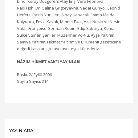
Dino, Koray Düzgören, Atay Eriş, Vera Feonova,
Radi Fish, Dr. Galina Grigoryevna, Vedat Günyol, Leonid
Heifets, Rasih Nuri İleri, Alpay Kabacalı, Fatma Melda
Kalyoncu, Fevzi Kavuk, Memet Fuat, Aziz Nesin ve Nesin
Vakfı, Françoise Germain Robin, Edip Sakarya, Kemal
Sülker, Sinan Şanlıer, Müzehher Vö-Nü, Ayşe Yaltırım,
Samiye Yaltırım, Hikmet Yaltırım ve L’Humanit gazetesine
değerli katkıları için ayrı ayrı teşekkür ederiz.
NÂZIM HİKMET VAKFI YAYINLARI
Baskı. 2/ Eylül 2006
Sayfa Sayısı: 214
YAYIN ARA