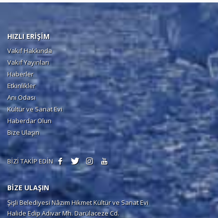
HIZLI ERİŞİM
Vakıf Hakkında
Vakıf Yayınları
Haberler
Etkinlikler
Anı Odası
Kültür ve Sanat Evi
Haberdar Olun
Bize Ulaşın
BİZİ TAKİP EDİN
BİZE ULAŞIN
Şişli Belediyesi Nâzım Hikmet Kültür ve Sanat Evi
Halide Edip Adıvar Mh. Darülaceze Cd.