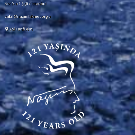
No: 9-1/1 Şişli / İstanbul
vakif@nazimhikmet.org.tr
Yol Tarifi Alın