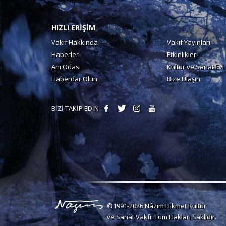
HIZLI ERİŞİM
Vakıf Hakkında
Vakıf Yayınları
Haberler
Etkinlikler
Anı Odası
Kültür ve Sanat Evi
Haberdar Olun
Bize Ulaşın
BİZİ TAKİP EDİN
©1991-2026 Nâzım Hikmet Kültür
ve Sanat Vakfı. Tüm Hakları Saklıdır.