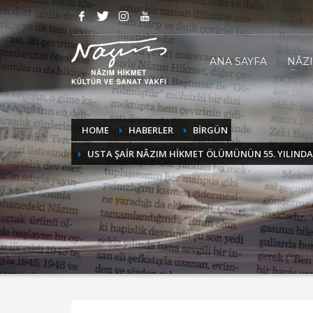
ANA SAYFA
NÂZ
HOME
HABERLER
BİRGÜN
USTA ŞAİR NÂZIM HİKMET ÖLÜMÜNÜN 55. YILINDA