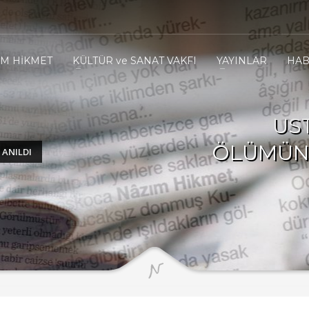
IM HİKMET
KÜLTÜR ve SANAT VAKFI
YAYINLAR
HAB
US
ÖLÜMÜNÜ
 ANILDI