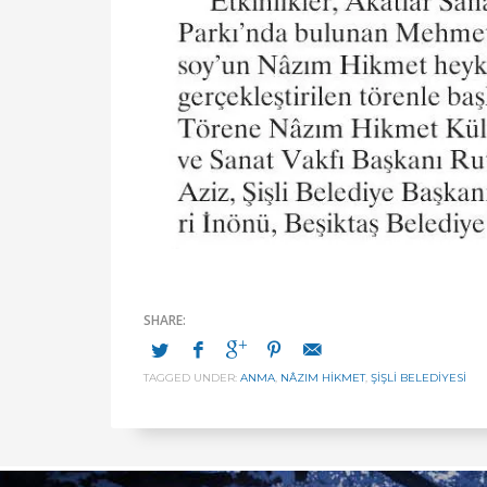
TAGGED UNDER:
ANMA
,
NÂZIM HIKMET
,
ŞIŞLI BELEDIYESI