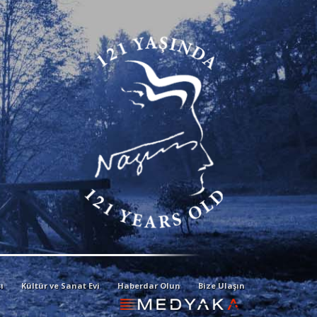
ı
Kültür ve Sanat Evi
Haberdar Olun
Bize Ulaşın