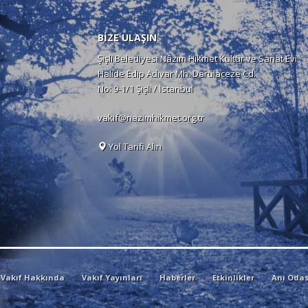
BİZE ULAŞIN
Şişli Belediyesi Nâzım Hikmet Kültür ve Sanat Evi
Halide Edip Adıvar Mh. Darülaceze Cd.
No: 9-1/1 Şişli / İstanbul
vakif@nazimhikmet.org.tr
Yol Tarifi Alın
Vakıf Hakkında
Vakıf Yayınları
Haberler
Etkinlikler
Anı Odas