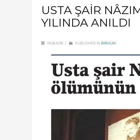
USTA ŞAİR NÂZI
YILINDA ANILDI
05.06.2018
/
PUBLISHED IN
BİRGÜN