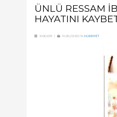
ÜNLÜ RESSAM İ
HAYATINI KAYBET
10.06.2019
/
PUBLISHED IN
HÜRRİYET