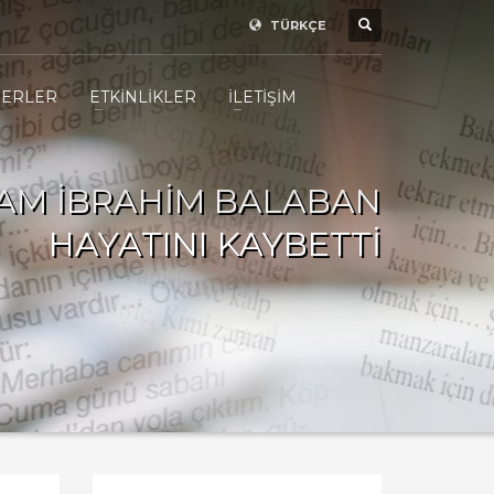
TÜRKÇE
ERLER
ETKİNLİKLER
İLETİŞİM
AM İBRAHİM BALABAN
HAYATINI KAYBETTİ