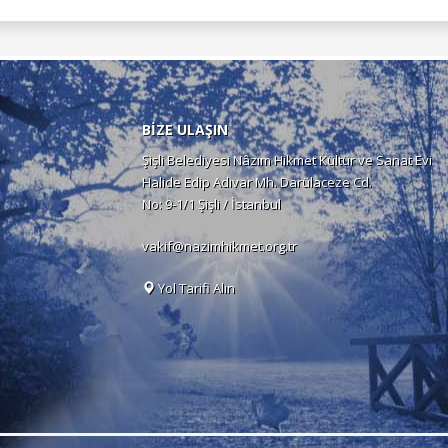
BİZE ULAŞIN
Şişli Belediyesi Nâzım Hikmet Kültür ve Sanat Evi
Halide Edip Adıvar Mh. Darülaceze Cd.
No: 9-1/1 Şişli / İstanbul
vakif@nazimhikmet.org.tr
Yol Tarifi Alın