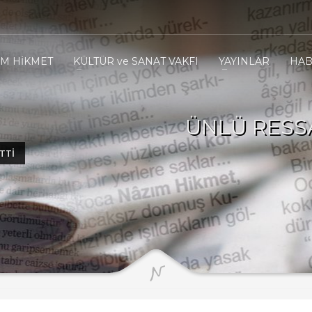
IM HİKMET
KÜLTÜR ve SANAT VAKFI
YAYINLAR
HAB
ÜNLÜ RESS
TTİ