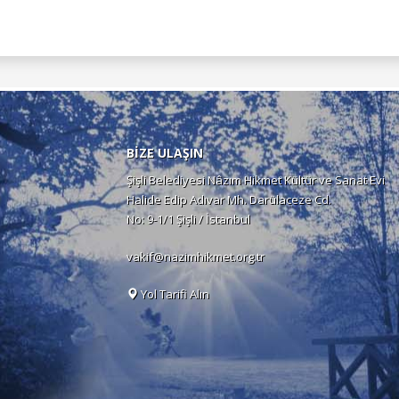
BİZE ULAŞIN
Şişli Belediyesi Nâzım Hikmet Kültür ve Sanat Evi
Halide Edip Adıvar Mh. Darülaceze Cd.
No: 9-1/1 Şişli / İstanbul
vakif@nazimhikmet.org.tr
Yol Tarifi Alın