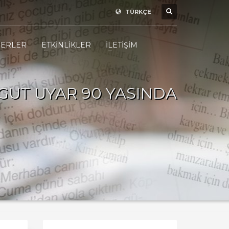
TÜRKÇE
ERLER
ETKİNLİKLER
İLETİŞİM
GUT UYAR 90 YASINDA