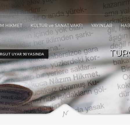
IM HİKMET
KÜLTÜR ve SANAT VAKFI
YAYINLAR
HAB
TUR
RGUT UYAR 90 YASINDA