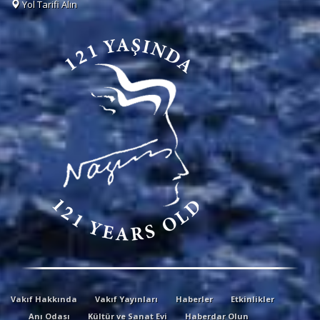
Yol Tarifi Alın
Vakıf Hakkında
Vakıf Yayınları
Haberler
Etkinlikler
Anı Odası
Kültür ve Sanat Evi
Haberdar Olun