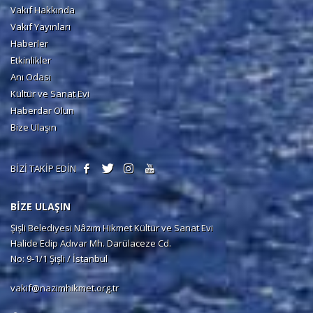
Vakıf Hakkında
Vakıf Yayınları
Haberler
Etkinlikler
Anı Odası
Kültür ve Sanat Evi
Haberdar Olun
Bize Ulaşın
BİZİ TAKİP EDİN
BİZE ULAŞIN
Şişli Belediyesi Nâzım Hikmet Kültür ve Sanat Evi
Halide Edip Adıvar Mh. Darülaceze Cd.
No: 9-1/1 Şişli / İstanbul
vakif@nazimhikmet.org.tr