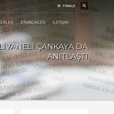
TÜRKÇE
ERLER
ETKİNLİKLER
İLETİŞİM
LİVANELİ ÇANKAYA DA
ANITLAŞTI