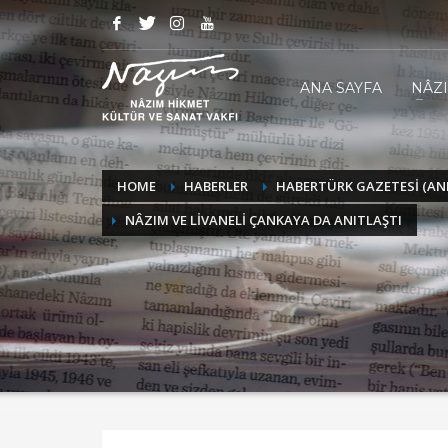
ANA SAYFA
NÂZ
HOME
HABERLER
HABERTÜRK GAZETESİ (AN
NÂZIM VE LİVANELİ ÇANKAYA DA ANITLAŞTI