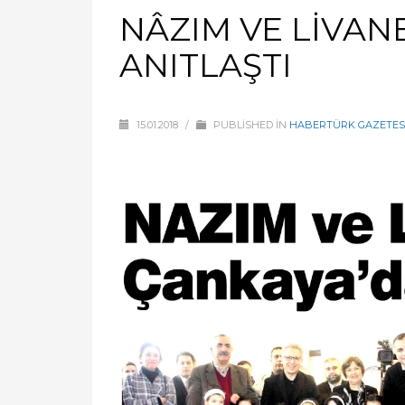
NÂZIM VE LİVAN
ANITLAŞTI
15.01.2018
/
PUBLISHED IN
HABERTÜRK GAZETESİ