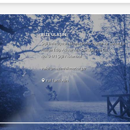
BİZE ULAŞIN
Şişli Belediyesi Nâzım Hikmet Kültür ve Sanat Evi
Halide Edip Adıvar Mh. Darülaceze Cd.
No: 9-1/1 Şişli / İstanbul
vakif@nazimhikmet.org.tr
Yol Tarifi Alın