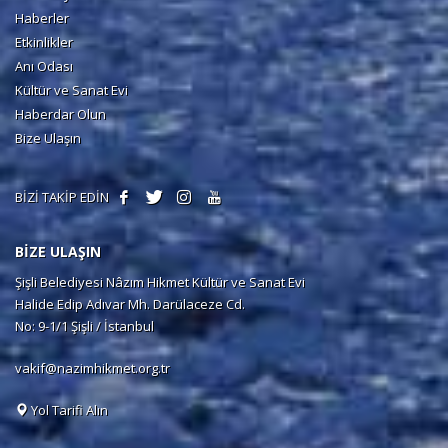
Haberler
Etkinlikler
Anı Odası
Kültür ve Sanat Evi
Haberdar Olun
Bize Ulaşın
BİZİ TAKİP EDİN
BİZE ULAŞIN
Şişli Belediyesi Nâzım Hikmet Kültür ve Sanat Evi
Halide Edip Adıvar Mh. Darülaceze Cd.
No: 9-1/1 Şişli / İstanbul
vakif@nazimhikmet.org.tr
Yol Tarifi Alın