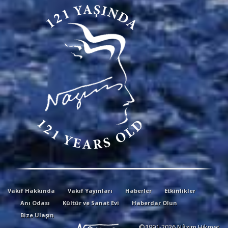
Vakıf Hakkında
Vakıf Yayınları
Haberler
Etkinlikler
Anı Odası
Kültür ve Sanat Evi
Haberdar Olun
Bize Ulaşın
©1991-2026 Nâzım Hikmet