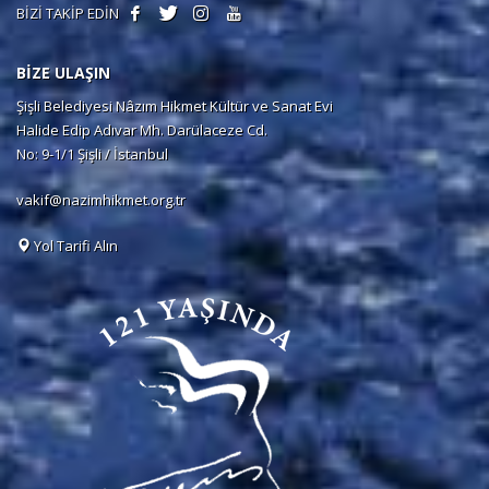
BİZİ TAKİP EDİN
BİZE ULAŞIN
Şişli Belediyesi Nâzım Hikmet Kültür ve Sanat Evi
Halide Edip Adıvar Mh. Darülaceze Cd.
No: 9-1/1 Şişli / İstanbul
vakif@nazimhikmet.org.tr
Yol Tarifi Alın