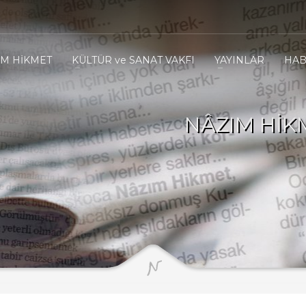
IM HİKMET
KÜLTÜR ve SANAT VAKFI
YAYINLAR
HAB
NÂZIM HİK