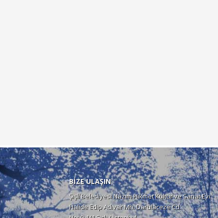
BİZE ULAŞIN
Şişli Belediyesi Nâzım Hikmet Kültür ve Sanat Evi
Halide Edip Adıvar Mh. Darülaceze Cd.
No: 9-1/1 Şişli / İstanbul