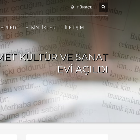
TÜRKÇE
ERLER
ETKİNLİKLER
İLETİŞİM
MET KÜLTÜR VE SANAT
EVİ AÇILDI