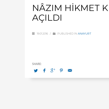
NÂZIM HİKMET K
AÇILDI
19.01.2016
/
PUBLISHED IN
ANAYURT