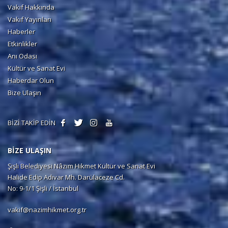
Vakıf Hakkında
Vakıf Yayınları
Haberler
Etkinlikler
Anı Odası
Kültür ve Sanat Evi
Haberdar Olun
Bize Ulaşın
BİZİ TAKİP EDİN
BİZE ULAŞIN
Şişli Belediyesi Nâzım Hikmet Kültür ve Sanat Evi
Halide Edip Adıvar Mh. Darülaceze Cd.
No: 9-1/1 Şişli / İstanbul
vakif@nazimhikmet.org.tr