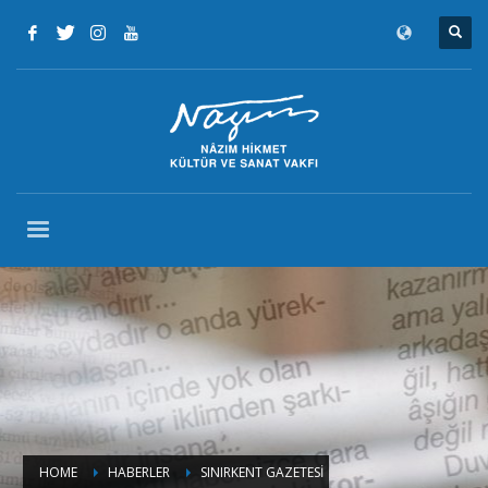
HOME
HABERLER
SINIRKENT GAZETESİ