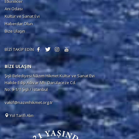
Etkinlikler
Anı Odası
Kültür ve Sanat Evi
Haberdar Olun
Bize Ulaşın
BİZİ TAKİP EDİN
BİZE ULAŞIN
Şişli Belediyesi Nâzım Hikmet Kültür ve Sanat Evi
Halide Edip Adıvar Mh. Darülaceze Cd.
No: 9-1/1 Şişli / İstanbul
vakif@nazimhikmet.org.tr
Yol Tarifi Alın