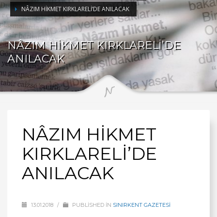
NÂZIM HİKMET KIRKLARELİ’DE ANILACAK
NÂZIM HİKMET KIRKLARELİ’DE
ANILACAK
NÂZIM HİKMET
KIRKLARELİ’DE
ANILACAK
13.01.2018
/
PUBLISHED IN
SINIRKENT GAZETESİ