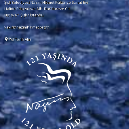
Şişli Belediyesi Nâzım Hikmet Kültür ve Sanat Evi
Halide Edip Adıvar Mh. Darülaceze Cd.
No: 9-1/1 Şişli / İstanbul
vakif@nazimhikmet.org.tr
Yol Tarifi Alın