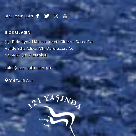
BİZİ TAKİP EDİN
BİZE ULAŞIN
Şişli Belediyesi Nâzım Hikmet Kültür ve Sanat Evi
Halide Edip Adıvar Mh. Darülaceze Cd.
No: 9-1/1 Şişli / İstanbul
vakif@nazimhikmet.org.tr
Yol Tarifi Alın