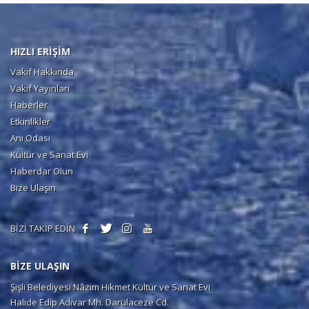
HIZLI ERİŞİM
Vakıf Hakkında
Vakıf Yayınları
Haberler
Etkinlikler
Anı Odası
Kültür ve Sanat Evi
Haberdar Olun
Bize Ulaşın
BİZİ TAKİP EDİN
BİZE ULAŞIN
Şişli Belediyesi Nâzım Hikmet Kültür ve Sanat Evi
Halide Edip Adıvar Mh. Darülaceze Cd.