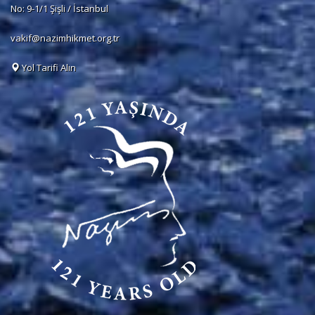
No: 9-1/1 Şişli / İstanbul
vakif@nazimhikmet.org.tr
Yol Tarifi Alın