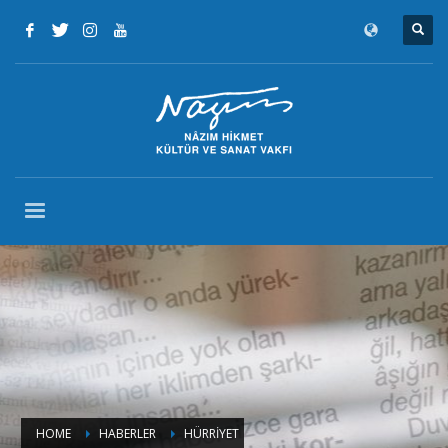
HOME
HABERLER
HÜRRİYET