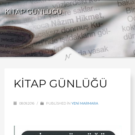
KİTAP GÜNLÜĞÜ
KİTAP GÜNLÜĞÜ
08.09.2016
/
PUBLISHED IN
YENİ MARMARA