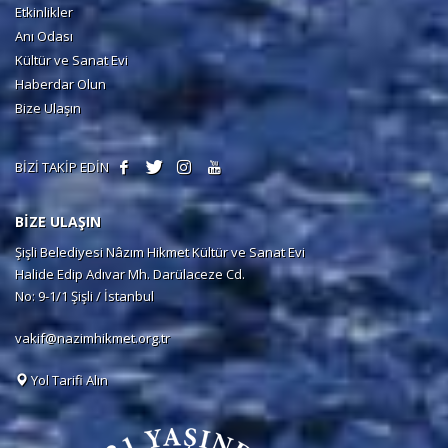
Etkinlikler
Anı Odası
Kültür ve Sanat Evi
Haberdar Olun
Bize Ulaşın
BİZİ TAKİP EDİN
BİZE ULAŞIN
Şişli Belediyesi Nâzım Hikmet Kültür ve Sanat Evi
Halide Edip Adıvar Mh. Darülaceze Cd.
No: 9-1/1 Şişli / İstanbul
vakif@nazimhikmet.org.tr
Yol Tarifi Alın