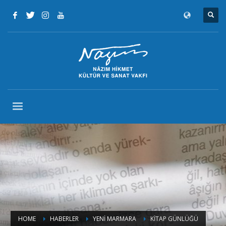
HOME
HABERLER
YENİ MARMARA
KİTAP GÜNLÜĞÜ