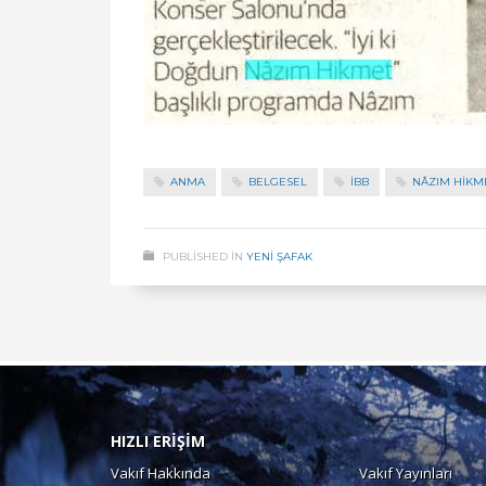
ANMA
BELGESEL
İBB
NÂZIM HIKM
PUBLISHED IN
YENİ ŞAFAK
HIZLI ERİŞİM
Vakıf Hakkında
Vakıf Yayınları