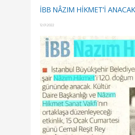
İBB NÂZIM HİKMET’İ ANACA
12.01.2022