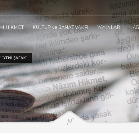
IM HİKMET
KÜLTÜR ve SANAT VAKFI
YAYINLAR
HAB
"YENİ ŞAFAK"