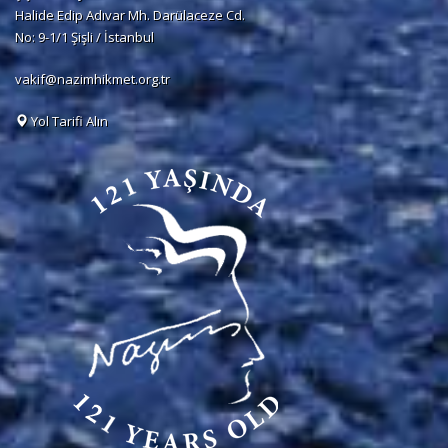
Halide Edip Adıvar Mh. Darülaceze Cd.
No: 9-1/1 Şişli / İstanbul
vakif@nazimhikmet.org.tr
Yol Tarifi Alın