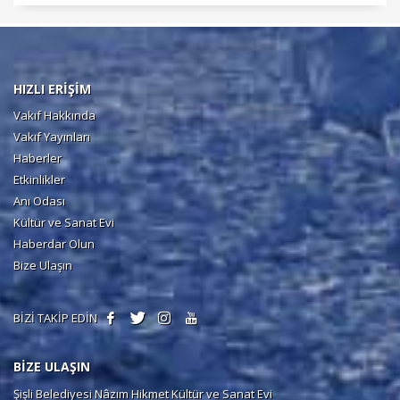
HIZLI ERİŞİM
Vakıf Hakkında
Vakıf Yayınları
Haberler
Etkinlikler
Anı Odası
Kültür ve Sanat Evi
Haberdar Olun
Bize Ulaşın
BİZİ TAKİP EDİN
BİZE ULAŞIN
Şişli Belediyesi Nâzım Hikmet Kültür ve Sanat Evi