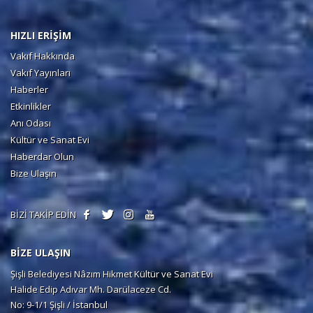
HIZLI ERİŞİM
Vakıf Hakkında
Vakıf Yayınları
Haberler
Etkinlikler
Anı Odası
Kültür ve Sanat Evi
Haberdar Olun
Bize Ulaşın
BİZİ TAKİP EDİN
BİZE ULAŞIN
Şişli Belediyesi Nâzım Hikmet Kültür ve Sanat Evi
Halide Edip Adıvar Mh. Darülaceze Cd.
No: 9-1/1 Şişli / İstanbul