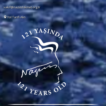
vakif@nazimhikmet.org.tr
Yol Tarifi Alın