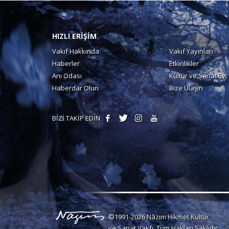
HIZLI ERİŞİM
Vakıf Hakkında
Vakıf Yayınları
Haberler
Etkinlikler
Anı Odası
Kültür ve Sanat Evi
Haberdar Olun
Bize Ulaşın
BİZİ TAKİP EDİN
©1991-2026 Nâzım Hikmet Kültür
ve Sanat Vakfı. Tüm Hakları Saklıdır.