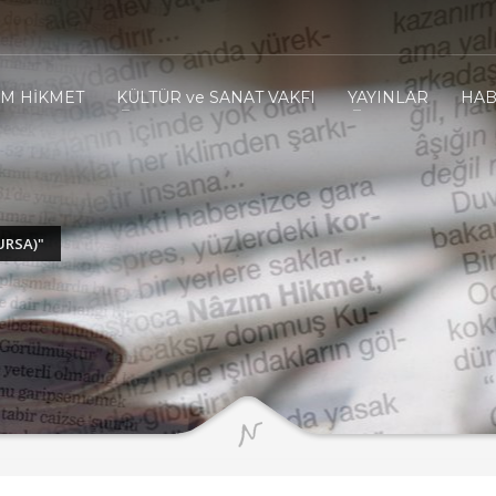
IM HİKMET
KÜLTÜR ve SANAT VAKFI
YAYINLAR
HAB
URSA)"