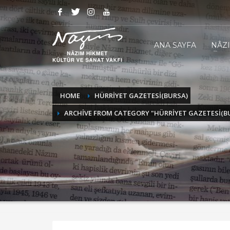
ANA SAYFA
NÂZ
HOME
HÜRRİYET GAZETESİ(BURSA)
ARCHIVE FROM CATEGORY "HÜRRİYET GAZETESİ(B