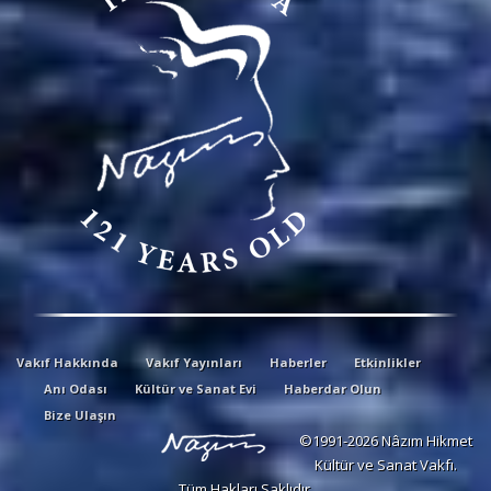
Vakıf Hakkında
Vakıf Yayınları
Haberler
Etkinlikler
Anı Odası
Kültür ve Sanat Evi
Haberdar Olun
Bize Ulaşın
©1991-2026 Nâzım Hikmet
Kültür ve Sanat Vakfı.
Tüm Hakları Saklıdır.