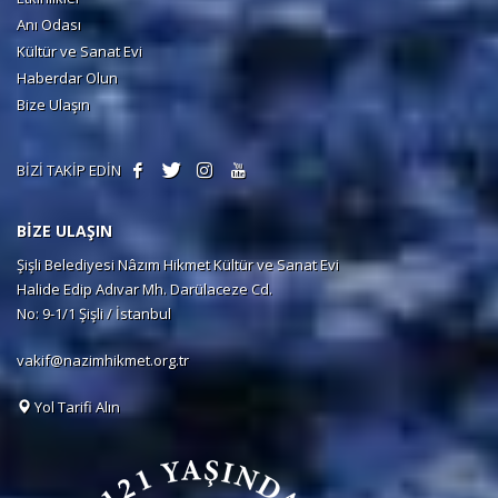
Anı Odası
Kültür ve Sanat Evi
Haberdar Olun
Bize Ulaşın
BİZİ TAKİP EDİN
BİZE ULAŞIN
Şişli Belediyesi Nâzım Hikmet Kültür ve Sanat Evi
Halide Edip Adıvar Mh. Darülaceze Cd.
No: 9-1/1 Şişli / İstanbul
vakif@nazimhikmet.org.tr
Yol Tarifi Alın