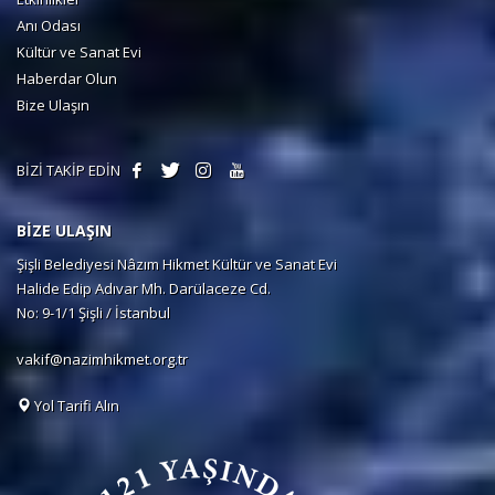
Anı Odası
Kültür ve Sanat Evi
Haberdar Olun
Bize Ulaşın
BİZİ TAKİP EDİN
BİZE ULAŞIN
Şişli Belediyesi Nâzım Hikmet Kültür ve Sanat Evi
Halide Edip Adıvar Mh. Darülaceze Cd.
No: 9-1/1 Şişli / İstanbul
vakif@nazimhikmet.org.tr
Yol Tarifi Alın