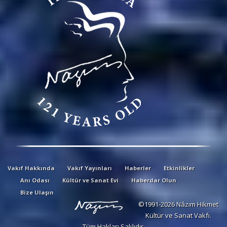
Vakıf Hakkında
Vakıf Yayınları
Haberler
Etkinlikler
Anı Odası
Kültür ve Sanat Evi
Haberdar Olun
Bize Ulaşın
©1991-2026 Nâzım Hikmet
Kültür ve Sanat Vakfı.
Tüm Hakları Saklıdır.