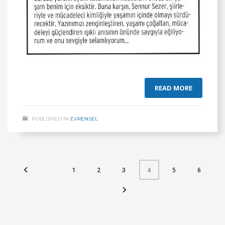
READ MORE
PUBLISHED IN
EVRENSEL
1
2
3
5
6
4