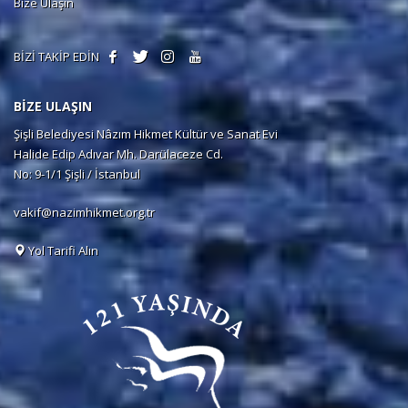
Bize Ulaşın
BİZİ TAKİP EDİN
BİZE ULAŞIN
Şişli Belediyesi Nâzım Hikmet Kültür ve Sanat Evi
Halide Edip Adıvar Mh. Darülaceze Cd.
No: 9-1/1 Şişli / İstanbul
vakif@nazimhikmet.org.tr
Yol Tarifi Alın